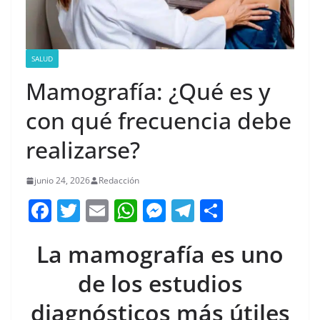
SALUD
Mamografía: ¿Qué es y
con qué frecuencia debe
realizarse?
junio 24, 2026
Redacción
F
T
E
W
M
T
C
a
w
m
h
e
el
o
La mamografía es uno
c
itt
ai
at
ss
e
m
e
er
l
s
e
gr
p
de los estudios
b
A
n
a
ar
diagnósticos más útiles