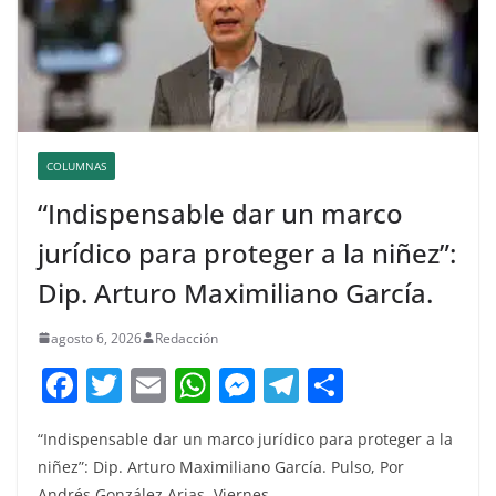
COLUMNAS
“Indispensable dar un marco
jurídico para proteger a la niñez”:
Dip. Arturo Maximiliano García.
agosto 6, 2026
Redacción
F
T
E
W
M
T
C
a
w
m
h
e
el
o
“Indispensable dar un marco jurídico para proteger a la
c
itt
ai
at
ss
e
m
niñez”: Dip. Arturo Maximiliano García. Pulso, Por
e
er
l
s
e
gr
p
Andrés González Arias. Viernes