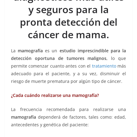
o
p
g
m
tir
y seguros para la
o
p
er
k
pronta detección del
cáncer de mama.
La
mamografía
es un
estudio imprescindible para la
detección oportuna de tumores malignos
, lo que
permite comenzar cuanto antes con el
tratamiento
más
adecuado para el paciente, y a su vez, disminuir el
riesgo de muerte prematura por algún tipo de cáncer.
¿Cada cuándo realizarse una mamografía?
La frecuencia recomendada para realizarse una
mamografía
dependerá de factores, tales como: edad,
antecedentes y genética del paciente: