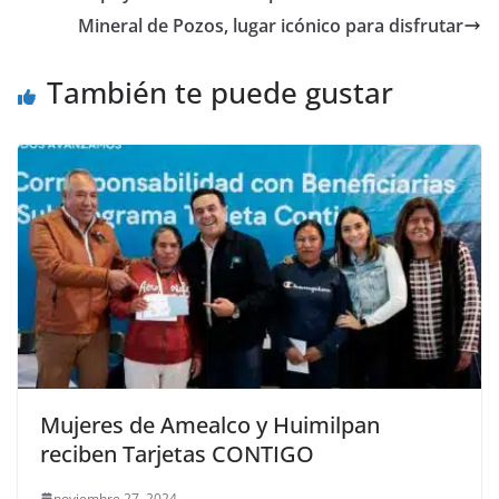
b
A
n
a
ar
Mineral de Pozos, lugar icónico para disfrutar
o
p
g
m
tir
o
p
er
También te puede gustar
k
Mujeres de Amealco y Huimilpan
reciben Tarjetas CONTIGO
noviembre 27, 2024