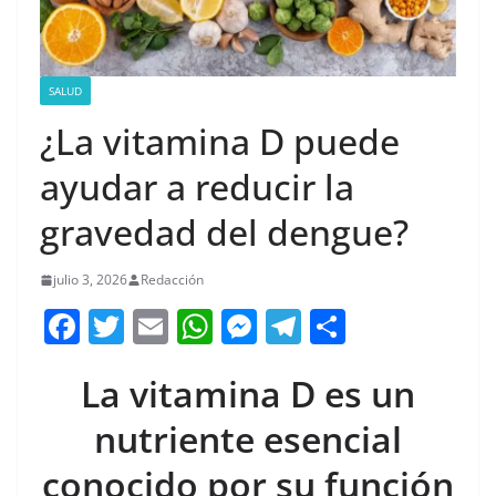
SALUD
¿La vitamina D puede
ayudar a reducir la
gravedad del dengue?
julio 3, 2026
Redacción
F
T
E
W
M
T
C
a
w
m
h
e
el
o
La vitamina D es un
c
itt
ai
at
ss
e
m
e
er
l
s
e
gr
p
nutriente esencial
b
A
n
a
ar
conocido por su función