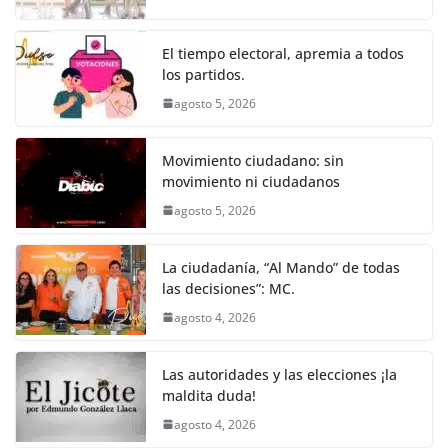
o
p
g
m
tir
o
p
er
El tiempo electoral, apremia a todos
k
los partidos.
agosto 5, 2026
Movimiento ciudadano: sin
movimiento ni ciudadanos
agosto 5, 2026
La ciudadanía, “Al Mando” de todas
las decisiones”: MC.
agosto 4, 2026
Las autoridades y las elecciones ¡la
maldita duda!
agosto 4, 2026