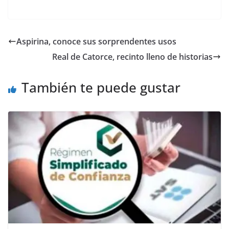
a
w
m
h
e
el
o
c
itt
ai
at
ss
e
m
e
er
l
s
e
gr
p
Aspirina, conoce sus sorprendentes usos
b
A
n
a
ar
Real de Catorce, recinto lleno de historias
o
p
g
m
tir
o
p
er
También te puede gustar
k