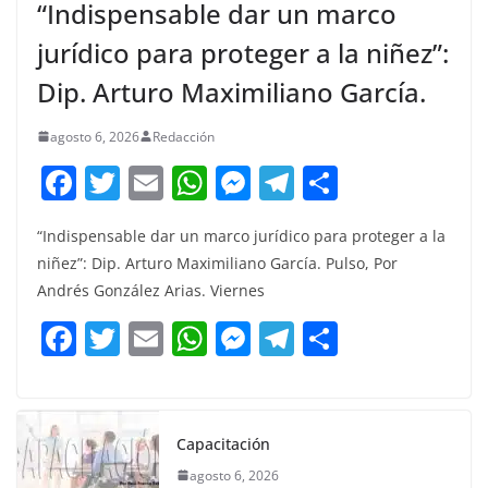
“Indispensable dar un marco
jurídico para proteger a la niñez”:
Dip. Arturo Maximiliano García.
agosto 6, 2026
Redacción
F
T
E
W
M
T
C
a
w
m
h
e
el
o
“Indispensable dar un marco jurídico para proteger a la
c
itt
ai
at
ss
e
m
niñez”: Dip. Arturo Maximiliano García. Pulso, Por
e
er
l
s
e
gr
p
Andrés González Arias. Viernes
b
A
n
a
ar
F
T
E
W
M
T
C
o
p
g
m
tir
a
w
m
h
e
el
o
o
p
er
c
itt
ai
at
ss
e
m
k
e
er
l
s
e
gr
p
Capacitación
b
A
n
a
ar
agosto 6, 2026