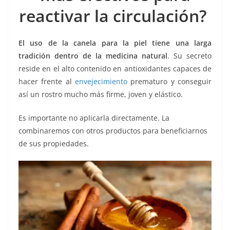
o
p
g
m
tir
reactivar la circulación?
o
p
er
k
El uso de la canela para la piel tiene una larga
tradición dentro de la medicina natural
. Su secreto
reside en el alto contenido en antioxidantes capaces de
hacer frente al
envejecimiento
prematuro y conseguir
así un rostro mucho más firme, joven y elástico.
Es importante no aplicarla directamente. La
combinaremos con otros productos para beneficiarnos
de sus propiedades.