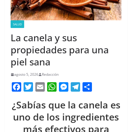
SALUD
La canela y sus
propiedades para una
piel sana
agosto 5, 2026
Redacción
F
T
E
W
M
T
C
a
w
m
h
e
el
o
¿Sabías que la canela es
c
itt
ai
at
ss
e
m
e
er
l
s
e
gr
p
uno de los ingredientes
b
A
n
a
ar
más efectivos para