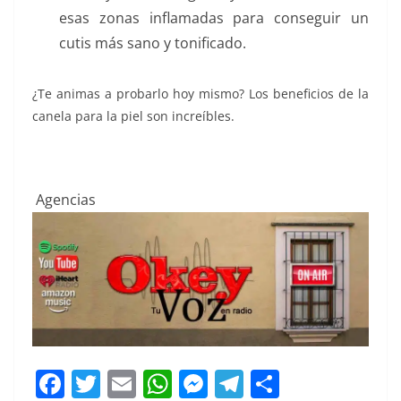
esas zonas inflamadas para conseguir un
cutis más sano y tonificado.
¿Te animas a probarlo hoy mismo? Los beneficios de la
canela para la piel son increíbles.
Agencias
F
T
E
W
M
T
C