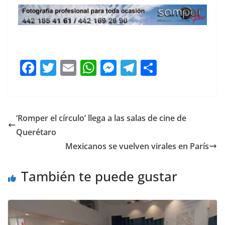
F
T
E
W
M
T
C
a
w
m
h
e
el
o
c
itt
ai
at
ss
e
m
e
er
l
s
e
gr
p
‘Romper el círculo’ llega a las salas de cine de
b
A
n
a
ar
Querétaro
o
p
g
m
tir
Mexicanos se vuelven virales en París
o
p
er
También te puede gustar
k