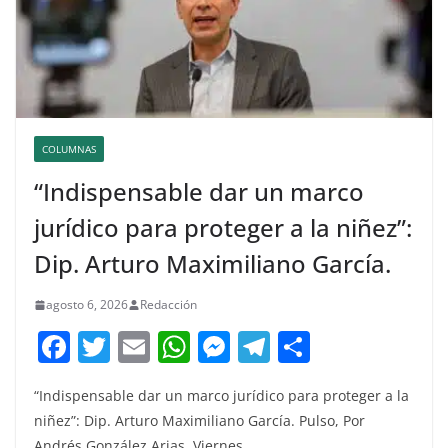
COLUMNAS
“Indispensable dar un marco
jurídico para proteger a la niñez”:
Dip. Arturo Maximiliano García.
agosto 6, 2026
Redacción
F
T
E
W
M
T
C
a
w
m
h
e
el
o
“Indispensable dar un marco jurídico para proteger a la
c
itt
ai
at
ss
e
m
niñez”: Dip. Arturo Maximiliano García. Pulso, Por
e
er
l
s
e
gr
p
Andrés González Arias. Viernes