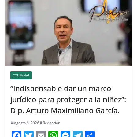
COLUMNAS
“Indispensable dar un marco
jurídico para proteger a la niñez”:
Dip. Arturo Maximiliano García.
agosto 6, 2026
Redacción
F
T
E
W
M
T
C