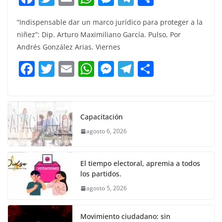
a
w
m
h
e
el
o
“Indispensable dar un marco jurídico para proteger a la
c
itt
ai
at
ss
e
m
niñez”: Dip. Arturo Maximiliano García. Pulso, Por
e
er
l
s
e
gr
p
Andrés González Arias. Viernes
b
A
n
a
ar
F
T
E
W
M
T
C
o
p
g
m
tir
a
w
m
h
e
el
o
o
p
er
c
itt
ai
at
ss
e
m
k
e
er
l
s
e
gr
p
Capacitación
b
A
n
a
ar
agosto 6, 2026
o
p
g
m
tir
o
p
er
El tiempo electoral, apremia a todos
k
los partidos.
agosto 5, 2026
Movimiento ciudadano: sin