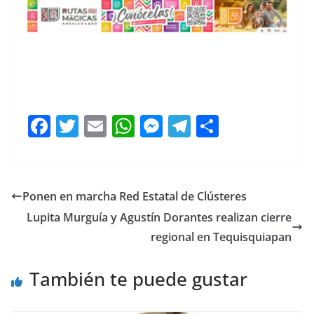
F
T
E
W
M
T
C
a
w
m
h
e
el
o
c
itt
ai
at
ss
e
m
e
er
l
s
e
gr
p
Ponen en marcha Red Estatal de Clústeres
b
A
n
a
ar
Lupita Murguía y Agustín Dorantes realizan cierre
o
p
g
m
tir
regional en Tequisquiapan
o
p
er
También te puede gustar
k