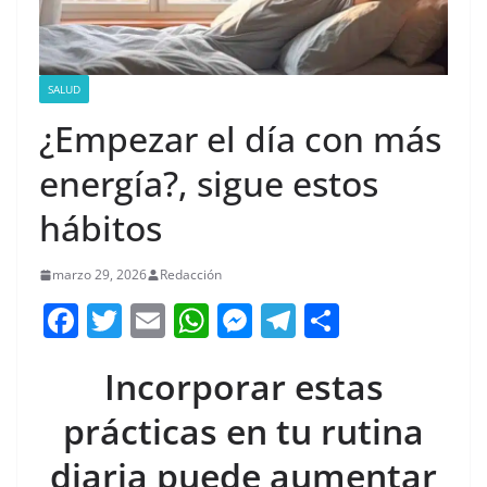
SALUD
¿Empezar el día con más
energía?, sigue estos
hábitos
marzo 29, 2026
Redacción
F
T
E
W
M
T
C
a
w
m
h
e
el
o
Incorporar estas
c
itt
ai
at
ss
e
m
e
er
l
s
e
gr
p
prácticas en tu rutina
b
A
n
a
ar
diaria puede aumentar