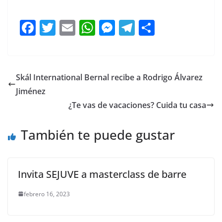
F
T
E
W
M
T
C
a
w
m
h
e
el
o
c
itt
ai
at
ss
e
m
e
er
l
s
e
gr
p
Skál International Bernal recibe a Rodrigo Álvarez
b
A
n
a
ar
Jiménez
o
p
g
m
tir
¿Te vas de vacaciones? Cuida tu casa
o
p
er
También te puede gustar
k
Invita SEJUVE a masterclass de barre
febrero 16, 2023