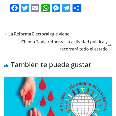
F
T
E
W
M
T
C
a
w
m
h
e
el
o
c
itt
ai
at
ss
e
m
e
er
l
s
e
gr
p
La Reforma Electoral que viene.
b
A
n
a
ar
Chema Tapia refuerza su actividad política y
o
p
g
m
tir
recorrerá todo el estado
o
p
er
También te puede gustar
k