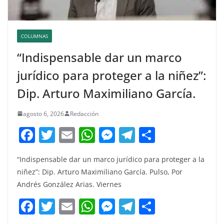
COLUMNAS
“Indispensable dar un marco
jurídico para proteger a la niñez”:
Dip. Arturo Maximiliano García.
agosto 6, 2026
Redacción
F
T
E
W
M
T
C
a
w
m
h
e
el
o
“Indispensable dar un marco jurídico para proteger a la
c
itt
ai
at
ss
e
m
niñez”: Dip. Arturo Maximiliano García. Pulso, Por
e
er
l
s
e
gr
p
Andrés González Arias. Viernes
b
A
n
a
ar
F
T
E
W
M
T
C
o
p
g
m
tir
a
w
m
h
e
el
o