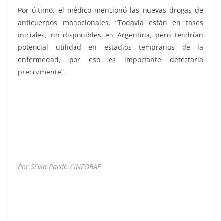
Por último, el médico mencionó las nuevas drogas de
anticuerpos monoclonales. “Todavía están en fases
iniciales, no disponibles en Argentina, pero tendrían
potencial utilidad en estadios tempranos de la
enfermedad, por eso es importante detectarla
precozmente”.
del Alzheimer, del Alzheimer, del Alzheimer, del
Alzheimer, del Alzheimer, del Alzheimer, del Alzheimer,
del Alzheimer, del Alzheimer, del Alzheimer, del
Alzheimer, del Alzheimer, del Alzheimer, del Alzheimer,
del Alzheimer, del Alzheimer
Por Silvia Pardo / INFOBAE