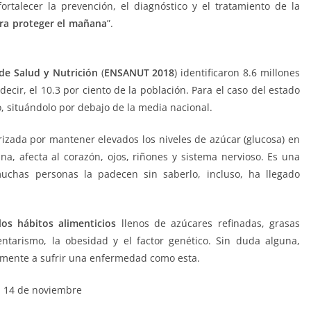
rtalecer la prevención, el diagnóstico y el tratamiento de la
ra proteger el mañana
”.
14 de noviembre, 14 de noviembre, 14
e, 14 de noviembre, 14 de noviembre
de Salud y Nutrición
(
ENSANUT 2018
) identificaron 8.6 millones
ecir, el 10.3 por ciento de la población. Para el caso del estado
o, situándolo por debajo de la media nacional.
izada por mantener elevados los niveles de azúcar (glucosa) en
ina, afecta al corazón, ojos, riñones y sistema nervioso. Es una
chas personas la padecen sin saberlo, incluso, ha llegado
os hábitos alimenticios
llenos de azúcares refinadas, grasas
ntarismo, la obesidad y el factor genético. Sin duda alguna,
amente a sufrir una enfermedad como esta.