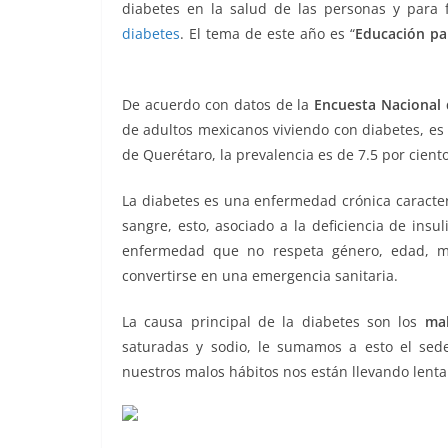
o
p
g
m
tir
diabetes en la salud de las personas y para fo
diabetes
. El tema de este año es “
Educación pa
o
p
er
de noviembre, 14 de noviembre, 14 de noviembr
k
De acuerdo con datos de la
Encuesta Nacional 
de adultos mexicanos viviendo con diabetes, es d
de Querétaro, la prevalencia es de 7.5 por cient
La diabetes es una enfermedad crónica caracter
sangre, esto, asociado a la deficiencia de insul
enfermedad que no respeta género, edad, mu
convertirse en una emergencia sanitaria.
La causa principal de la diabetes son los
mal
saturadas y sodio, le sumamos a esto el sede
nuestros malos hábitos nos están llevando lent