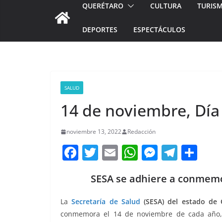
QUERÉTARO
CULTURA
TURIS
DEPORTES
ESPECTÁCULOS
SALUD
14 de noviembre, Día
noviembre 13, 2022
Redacción
F
T
E
W
M
T
C
a
w
m
h
e
el
o
SESA se adhiere a conmemo
c
itt
ai
at
ss
e
m
e
er
l
s
e
gr
p
La
Secretaría de Salud
(SESA) del estado de 
b
A
n
a
ar
conmemora el 14 de noviembre de cada año, c