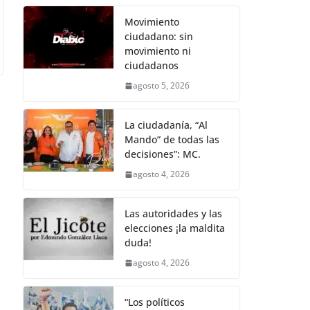
k
Movimiento
ciudadano: sin
movimiento ni
ciudadanos
agosto 5, 2026
La ciudadanía, “Al
Mando” de todas las
decisiones”: MC.
agosto 4, 2026
Las autoridades y las
elecciones ¡la maldita
duda!
agosto 4, 2026
“Los políticos