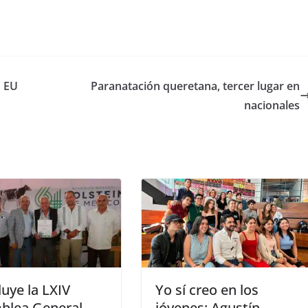
n EU
Paranatación queretana, tercer lugar en
nacionales
uye la LXIV
Yo sí creo en los
blea General
jóvenes: Agustín