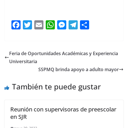
F
T
E
W
M
T
C
a
w
m
h
e
el
o
c
itt
ai
at
ss
e
m
e
er
l
s
e
gr
p
Feria de Oportunidades Académicas y Experiencia
b
A
n
a
ar
Universitaria
o
p
g
m
tir
SSPMQ brinda apoyo a adulto mayor
o
p
er
También te puede gustar
k
Reunión con supervisoras de preescolar
en SJR