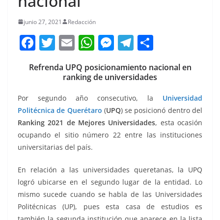
nacional
junio 27, 2021
Redacción
F
T
E
W
M
T
C
a
w
m
h
e
el
o
Refrenda UPQ posicionamiento nacional en
c
itt
ai
at
ss
e
m
ranking de universidades
e
er
l
s
e
gr
p
Por segundo año consecutivo, la
Universidad
b
A
n
a
ar
Politécnica de Querétaro
(
UPQ
) se posicionó dentro del
o
p
g
m
tir
Ranking 2021 de Mejores Universidades
, esta ocasión
o
p
er
ocupando el sitio número 22 entre las instituciones
k
universitarias del país.
En relación a las universidades queretanas, la UPQ
logró ubicarse en el segundo lugar de la entidad. Lo
mismo sucede cuando se habla de las Universidades
Politécnicas (UP), pues esta casa de estudios es
también la segunda institución que aparece en la lista