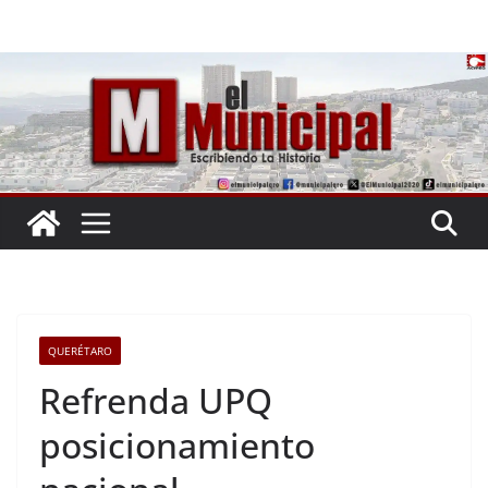
Saltar
al
contenido
QUERÉTARO
Refrenda UPQ
posicionamiento