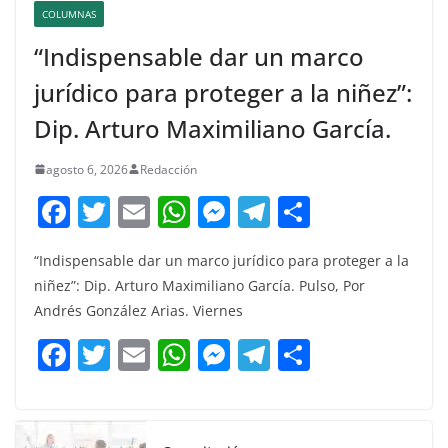
COLUMNAS
“Indispensable dar un marco
jurídico para proteger a la niñez”:
Dip. Arturo Maximiliano García.
agosto 6, 2026
Redacción
F
T
E
W
M
T
C
a
w
m
h
e
el
o
“Indispensable dar un marco jurídico para proteger a la
c
itt
ai
at
ss
e
m
niñez”: Dip. Arturo Maximiliano García. Pulso, Por
e
er
l
s
e
gr
p
Andrés González Arias. Viernes
b
A
n
a
ar
F
T
E
W
M
T
C
o
p
g
m
tir
a
w
m
h
e
el
o
o
p
er
c
itt
ai
at
ss
e
m
k