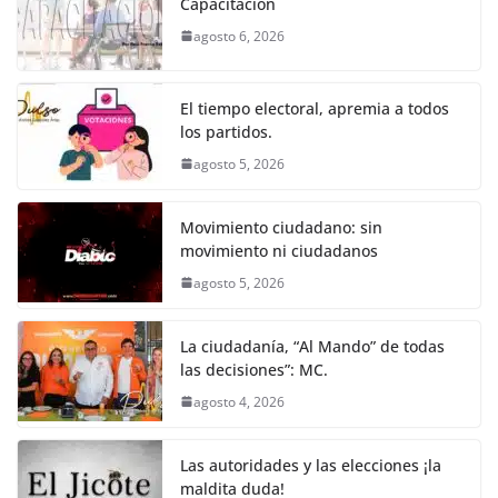
e
er
l
s
e
gr
p
Capacitación
b
A
n
a
ar
agosto 6, 2026
o
p
g
m
tir
o
p
er
El tiempo electoral, apremia a todos
k
los partidos.
agosto 5, 2026
Movimiento ciudadano: sin
movimiento ni ciudadanos
agosto 5, 2026
La ciudadanía, “Al Mando” de todas
las decisiones”: MC.
agosto 4, 2026
Las autoridades y las elecciones ¡la
maldita duda!