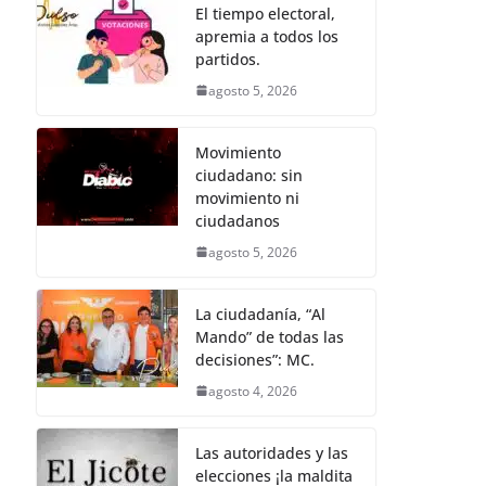
k
El tiempo electoral,
apremia a todos los
partidos.
agosto 5, 2026
Movimiento
ciudadano: sin
movimiento ni
ciudadanos
agosto 5, 2026
La ciudadanía, “Al
Mando” de todas las
decisiones”: MC.
agosto 4, 2026
Las autoridades y las
elecciones ¡la maldita