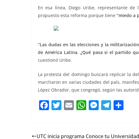
En esa línea, Diego Uribe, representante de l
propuesto esta reforma porque tiene
“miedo a p
“Las dudas en las elecciones y la militarizaci
de América Latina. ¿Qué pasa si el partido que
cuestionó Uribe.
La protesta del domingo buscará replicar la d
marcharon en varias ciudades del país, manifes
López Obrador, que congregó, según las autorid
F
T
E
W
M
T
C
a
w
m
h
e
el
o
c
itt
ai
at
ss
e
m
e
er
l
s
e
gr
p
UTC inicia programa Conoce tu Universida