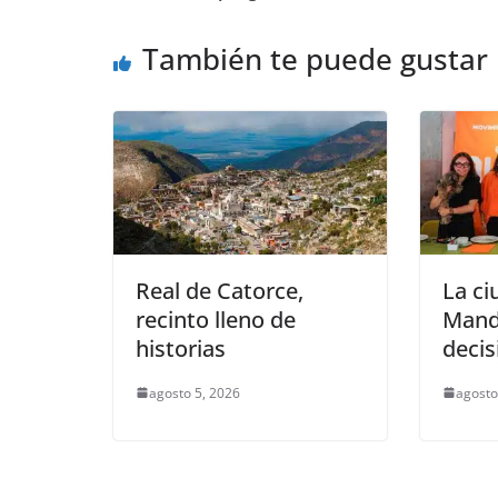
b
A
n
a
ar
o
p
g
m
tir
También te puede gustar
o
p
er
k
Real de Catorce,
La ci
recinto lleno de
Mando
historias
decis
agosto 5, 2026
agosto