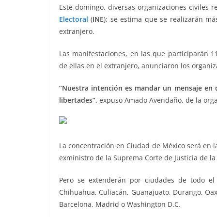
o
p
g
m
tir
Este domingo, diversas organizaciones civiles 
Electoral
o
(
INE
); se estima que se realizarán m
p
er
extranjero.
del INE, del INE, del INE, del INE
k
Las manifestaciones, en las que participarán 11
de ellas en el extranjero, anunciaron los organi
“Nuestra intención es mandar un mensaje en d
libertades”,
expuso Amado Avendaño, de la organ
La concentración en Ciudad de México será en la 
exministro de la Suprema Corte de Justicia de la
Pero se extenderán por ciudades de todo el 
Chihuahua, Culiacán, Guanajuato, Durango, Oaxa
Barcelona, Madrid o Washington D.C.