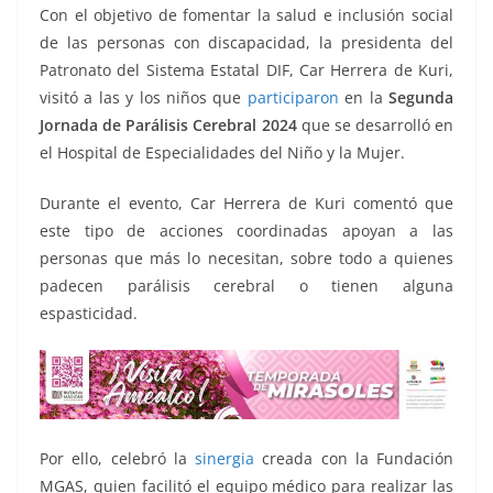
o
p
g
m
tir
Con el objetivo de fomentar la salud e inclusión social
o
p
er
de las personas con discapacidad, la presidenta del
k
Patronato del Sistema Estatal DIF, Car Herrera de Kuri,
visitó a las y los niños que
participaron
en la
Segunda
Jornada de Parálisis Cerebral 2024
que se desarrolló en
el Hospital de Especialidades del Niño y la Mujer.
Durante el evento, Car Herrera de Kuri comentó que
este tipo de acciones coordinadas apoyan a las
personas que más lo necesitan, sobre todo a quienes
padecen parálisis cerebral o tienen alguna
espasticidad.
Por ello, celebró la
sinergia
creada con la Fundación
MGAS, quien facilitó el equipo médico para realizar las