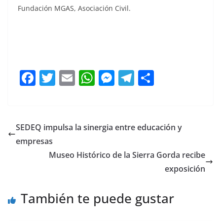
Fundación MGAS, Asociación Civil.
SEDIF y MGAS SEDIF y MGAS SEDIF y MGAS
F
T
E
W
M
T
C
a
w
m
h
e
el
o
c
itt
ai
at
ss
e
m
e
er
l
s
e
gr
p
SEDEQ impulsa la sinergia entre educación y
b
A
n
a
ar
empresas
o
p
g
m
tir
Museo Histórico de la Sierra Gorda recibe
o
p
er
exposición
k
También te puede gustar