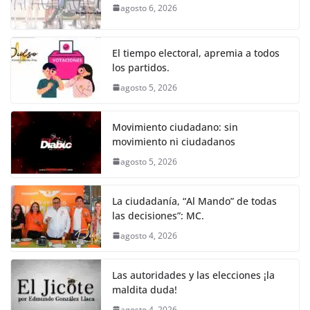
b
A
n
a
ar
agosto 6, 2026
o
p
g
m
tir
o
p
er
El tiempo electoral, apremia a todos
k
los partidos.
agosto 5, 2026
Movimiento ciudadano: sin
movimiento ni ciudadanos
agosto 5, 2026
La ciudadanía, “Al Mando” de todas
las decisiones”: MC.
agosto 4, 2026
Las autoridades y las elecciones ¡la
maldita duda!
agosto 4, 2026