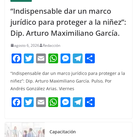
“Indispensable dar un marco
jurídico para proteger a la niñez”:
Dip. Arturo Maximiliano García.
agosto 6, 2026
Redacción
F
T
E
W
M
T
C
a
w
m
h
e
el
o
“Indispensable dar un marco jurídico para proteger a la
c
itt
ai
at
ss
e
m
niñez”: Dip. Arturo Maximiliano García. Pulso, Por
e
er
l
s
e
gr
p
Andrés González Arias. Viernes
b
A
n
a
ar
F
T
E
W
M
T
C
o
p
g
m
tir
a
w
m
h
e
el
o
o
p
er
c
itt
ai
at
ss
e
m
k
e
er
l
s
e
gr
p
Capacitación