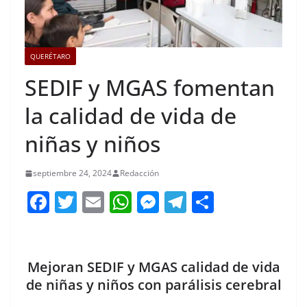
QUERÉTARO
SEDIF y MGAS fomentan
la calidad de vida de
niñas y niños
septiembre 24, 2024
Redacción
F
T
E
W
M
T
C
a
w
m
h
e
el
o
c
itt
ai
at
ss
e
m
e
er
l
s
e
gr
p
Mejoran SEDIF y MGAS calidad de vida
b
A
n
a
ar
de niñas y niños con parálisis cerebral