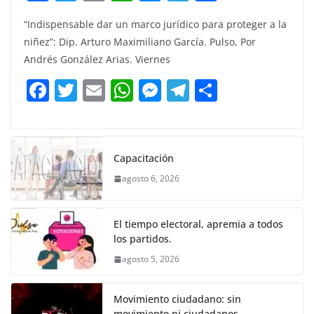
a
w
m
h
e
el
o
“Indispensable dar un marco jurídico para proteger a la
c
itt
ai
at
ss
e
m
niñez”: Dip. Arturo Maximiliano García. Pulso, Por
e
er
l
s
e
gr
p
Andrés González Arias. Viernes
b
A
n
a
ar
F
T
E
W
M
T
C
o
p
g
m
tir
a
w
m
h
e
el
o
o
p
er
c
itt
ai
at
ss
e
m
k
e
er
l
s
e
gr
p
Capacitación
b
A
n
a
ar
agosto 6, 2026
o
p
g
m
tir
o
p
er
El tiempo electoral, apremia a todos
k
los partidos.
agosto 5, 2026
Movimiento ciudadano: sin
movimiento ni ciudadanos