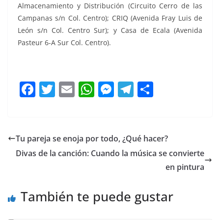
Almacenamiento y Distribución (Circuito Cerro de las
Campanas s/n Col. Centro); CRIQ (Avenida Fray Luis de
León s/n Col. Centro Sur); y Casa de Ecala (Avenida
Pasteur 6-A Sur Col. Centro).
F
T
E
W
M
T
C
a
w
m
h
e
el
o
c
itt
ai
at
ss
e
m
e
er
l
s
e
gr
p
Tu pareja se enoja por todo, ¿Qué hacer?
b
A
n
a
ar
Divas de la canción: Cuando la música se convierte
o
p
g
m
tir
en pintura
o
p
er
También te puede gustar
k