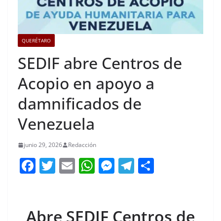
QUERÉTARO
SEDIF abre Centros de
Acopio en apoyo a
damnificados de
Venezuela
junio 29, 2026
Redacción
F
T
E
W
M
T
C
a
w
m
h
e
el
o
c
itt
ai
at
ss
e
m
e
er
l
s
e
gr
p
Abre SEDIF Centros de