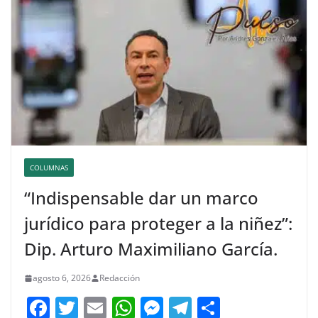
COLUMNAS
“Indispensable dar un marco
jurídico para proteger a la niñez”:
Dip. Arturo Maximiliano García.
agosto 6, 2026
Redacción
F
T
E
W
M
T
C