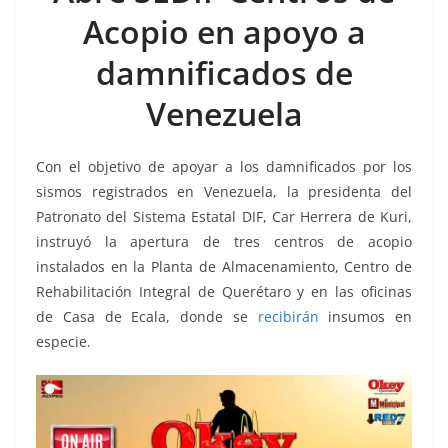
b
A
n
a
ar
Acopio en apoyo a
o
p
g
m
tir
damnificados de
o
p
er
k
Venezuela
Con el objetivo de apoyar a los damnificados por los
sismos registrados en Venezuela, la presidenta del
Patronato del Sistema Estatal DIF, Car Herrera de Kuri,
instruyó la apertura de tres centros de acopio
instalados en la Planta de Almacenamiento, Centro de
Rehabilitación Integral de Querétaro y en las oficinas
de Casa de Ecala, donde se
recibirán
insumos en
especie.