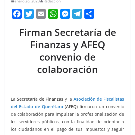
enero 26, 2023
Redacción
F
T
E
W
M
T
C
a
w
m
h
e
el
o
Firman Secretaría de
c
itt
ai
at
ss
e
m
e
er
l
s
e
gr
p
Finanzas y AFEQ
b
A
n
a
ar
convenio de
o
p
g
m
tir
colaboración
o
p
er
k
La
Secretaría de Finanzas
y la
Asociación de Fiscalistas
del Estado de Querétaro
(
AFEQ
) firmaron un convenio
de colaboración para impulsar la profesionalización de
los servidores públicos, con la finalidad de orientar a
los ciudadanos en el pago de sus impuestos y seguir