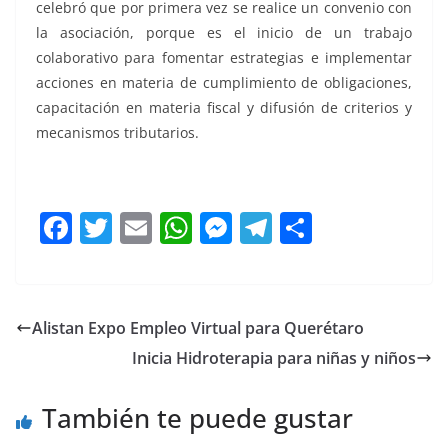
celebró que por primera vez se realice un convenio con
la asociación, porque es el inicio de un trabajo
colaborativo para fomentar estrategias e implementar
acciones en materia de cumplimiento de obligaciones,
capacitación en materia fiscal y difusión de criterios y
mecanismos tributarios.
F
T
E
W
M
T
C
a
w
m
h
e
el
o
c
itt
ai
at
ss
e
m
e
er
l
s
e
gr
p
Alistan Expo Empleo Virtual para Querétaro
b
A
n
a
ar
Inicia Hidroterapia para niñas y niños
o
p
g
m
tir
o
p
er
También te puede gustar