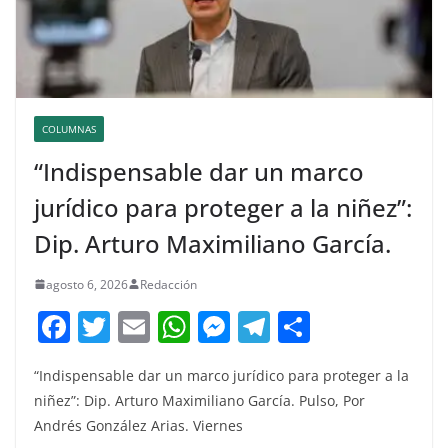
COLUMNAS
“Indispensable dar un marco
jurídico para proteger a la niñez”:
Dip. Arturo Maximiliano García.
agosto 6, 2026
Redacción
F
T
E
W
M
T
C
a
w
m
h
e
el
o
“Indispensable dar un marco jurídico para proteger a la
c
itt
ai
at
ss
e
m
niñez”: Dip. Arturo Maximiliano García. Pulso, Por
e
er
l
s
e
gr
p
Andrés González Arias. Viernes