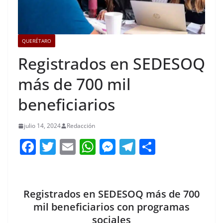
QUERÉTARO
Registrados en SEDESOQ
más de 700 mil
beneficiarios
julio 14, 2024
Redacción
F
T
E
W
M
T
C
a
w
m
h
e
el
o
c
itt
ai
at
ss
e
m
e
er
l
s
e
gr
p
Registrados en SEDESOQ más de 700
b
A
n
a
ar
mil beneficiarios con programas
sociales