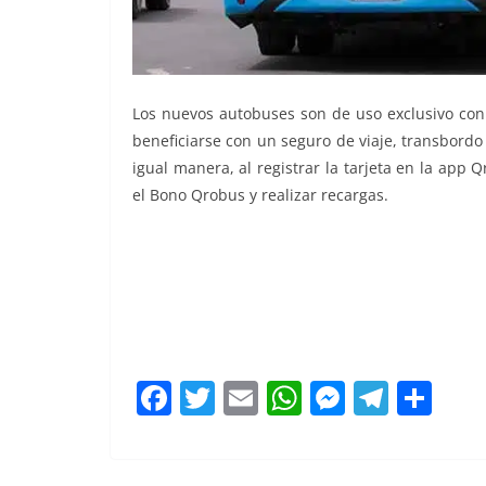
Los nuevos autobuses son de uso exclusivo con 
beneficiarse con un seguro de viaje, transbordo 
igual manera, al registrar la tarjeta en la app 
el Bono Qrobus y realizar recargas.
nuevos autobuses, nuevos autobuses, nuevos a
F
T
E
W
M
T
C
a
w
m
h
e
el
o
c
itt
ai
at
ss
e
m