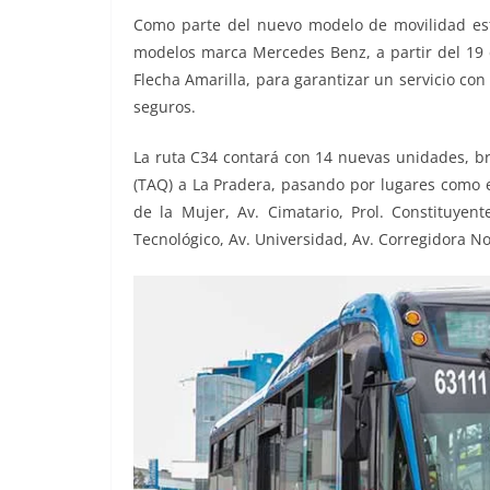
o
p
er
Como parte del nuevo modelo de movilidad est
k
modelos marca Mercedes Benz, a partir del 19 
Flecha Amarilla, para garantizar un servicio c
seguros.
La ruta C34 contará con 14 nuevas unidades, b
(TAQ) a La Pradera, pasando por lugares como e
de la Mujer, Av. Cimatario, Prol. Constituyent
Tecnológico, Av. Universidad, Av. Corregidora Nor