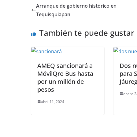
e
er
l
s
e
gr
p
Arranque de gobierno histórico en
b
A
n
a
ar
Tequisquiapan
o
p
g
m
tir
También te puede gustar
o
p
er
k
AMEQ sancionará a
Dos n
MóvilQro Bus hasta
para 
por un millón de
Jáureg
pesos
enero 2
abril 11, 2024