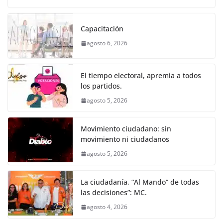
o
p
er
c
itt
ai
at
ss
e
m
k
e
er
l
s
e
gr
p
Capacitación
b
A
n
a
ar
agosto 6, 2026
o
p
g
m
tir
o
p
er
El tiempo electoral, apremia a todos
k
los partidos.
agosto 5, 2026
Movimiento ciudadano: sin
movimiento ni ciudadanos
agosto 5, 2026
La ciudadanía, “Al Mando” de todas
las decisiones”: MC.
agosto 4, 2026