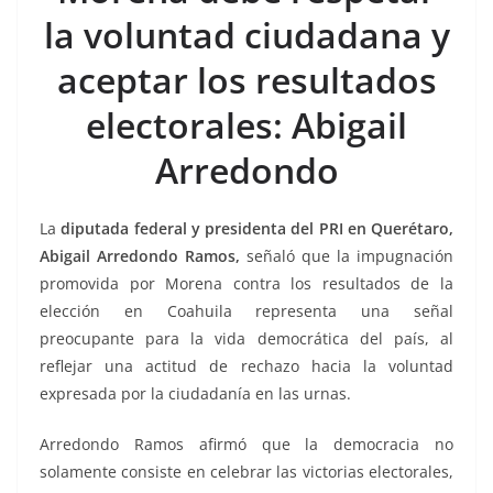
b
A
n
a
ar
la voluntad ciudadana y
o
p
g
m
tir
aceptar los resultados
o
p
er
k
electorales: Abigail
Arredondo
La
diputada federal y presidenta del PRI en Querétaro,
Abigail Arredondo Ramos,
señaló que la impugnación
promovida por Morena contra los resultados de la
elección en Coahuila representa una señal
preocupante para la vida democrática del país, al
reflejar una actitud de rechazo hacia la voluntad
expresada por la ciudadanía en las urnas.
Arredondo Ramos afirmó que la democracia no
solamente consiste en celebrar las victorias electorales,