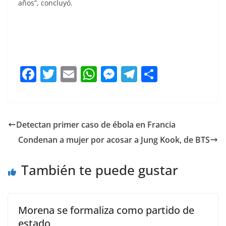
años”, concluyó.
Morena Morena Morena
F
T
E
W
M
T
C
a
w
m
h
e
el
o
c
itt
ai
at
ss
e
m
e
er
l
s
e
gr
p
Detectan primer caso de ébola en Francia
b
A
n
a
ar
Condenan a mujer por acosar a Jung Kook, de BTS
o
p
g
m
tir
o
p
er
También te puede gustar
k
Morena se formaliza como partido de
estado