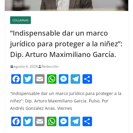
COLUMNAS
“Indispensable dar un marco
jurídico para proteger a la niñez”:
Dip. Arturo Maximiliano García.
agosto 6, 2026
Redacción
F
T
E
W
M
T
C
a
w
m
h
e
el
o
“Indispensable dar un marco jurídico para proteger a la
c
itt
ai
at
ss
e
m
niñez”: Dip. Arturo Maximiliano García. Pulso, Por
e
er
l
s
e
gr
p
Andrés González Arias. Viernes
b
A
n
a
ar
F
T
E
W
M
T
C
o
p
g
m
tir
a
w
m
h
e
el
o