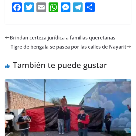
F
T
E
W
M
T
C
a
w
m
h
e
el
o
c
itt
ai
at
ss
e
m
e
er
l
s
e
gr
p
Brindan certeza jurídica a familias queretanas
b
A
n
a
ar
Tigre de bengala se pasea por las calles de Nayarit
o
p
g
m
tir
o
p
er
También te puede gustar
k