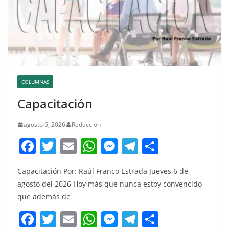
COLUMNAS
Capacitación
agosto 6, 2026
Redacción
F
T
E
W
M
T
C
a
w
m
h
e
el
o
Capacitación Por: Raúl Franco Estrada Jueves 6 de
c
itt
ai
at
ss
e
m
agosto del 2026 Hoy más que nunca estoy convencido
e
er
l
s
e
gr
p
que además de
b
A
n
a
ar
F
T
E
W
M
T
C
o
p
g
m
tir