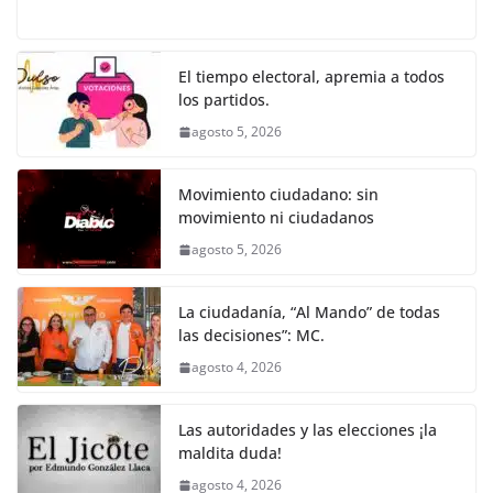
a
w
m
h
e
el
o
o
p
er
c
itt
ai
at
ss
e
m
k
e
er
l
s
e
gr
p
El tiempo electoral, apremia a todos
los partidos.
b
A
n
a
ar
agosto 5, 2026
o
p
g
m
tir
o
p
er
Movimiento ciudadano: sin
k
movimiento ni ciudadanos
agosto 5, 2026
La ciudadanía, “Al Mando” de todas
las decisiones”: MC.
agosto 4, 2026
Las autoridades y las elecciones ¡la
maldita duda!
agosto 4, 2026