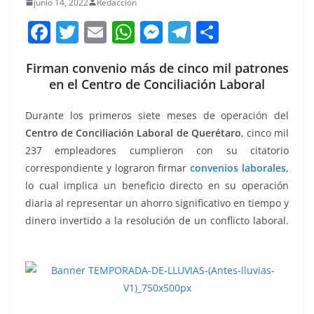
junio 14, 2022
Redacción
F
T
E
W
M
T
C
a
w
m
h
e
el
o
Firman convenio más de cinco mil patrones
c
itt
ai
at
ss
e
m
en el Centro de Conciliación Laboral
e
er
l
s
e
gr
p
b
A
n
a
ar
Durante los primeros siete meses de operación del
Centro de Conciliación Laboral de Querétaro
, cinco mil
o
p
g
m
tir
237 empleadores cumplieron con su citatorio
o
p
er
correspondiente y lograron firmar
convenios laborales
,
k
lo cual implica un beneficio directo en su operación
diaria al representar un ahorro significativo en tiempo y
dinero invertido a la resolución de un conflicto laboral.
patrones