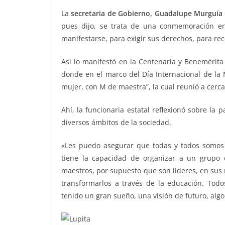
o
p
g
m
tir
La
secretaria de Gobierno, Guadalupe Murguía 
o
p
er
pues dijo, se trata de una conmemoración e
k
manifestarse, para exigir sus derechos, para r
Así lo manifestó en la Centenaria y Benemérit
donde en el marco del Día Internacional de la 
mujer, con M de maestra”, la cual reunió a cerca
Ahí, la funcionaria estatal reflexionó sobre la 
diversos ámbitos de la sociedad.
«Les puedo asegurar que todas y todos somos l
tiene la capacidad de organizar a un grupo 
maestros, por supuesto que son líderes, en sus
transformarlos a través de la educación. Todo
tenido un gran sueño, una visión de futuro, algo