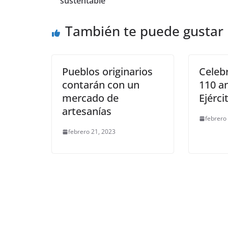
b
A
n
a
ar
sustentable
o
p
g
m
tir
También te puede gustar
o
p
er
k
Pueblos originarios
Celebr
contarán con un
110 an
mercado de
Ejérc
artesanías
febrero
febrero 21, 2023