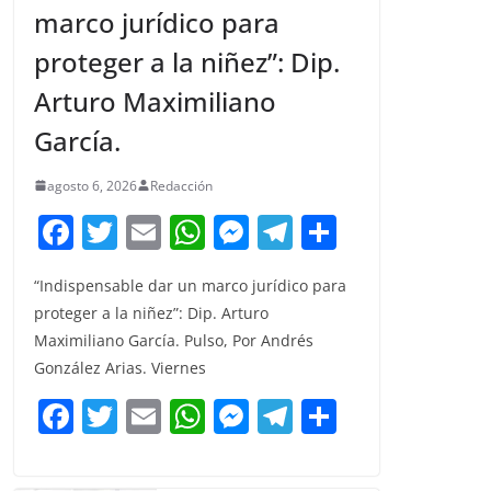
marco jurídico para
proteger a la niñez”: Dip.
Arturo Maximiliano
García.
agosto 6, 2026
Redacción
F
T
E
W
M
T
C
a
w
m
h
e
el
o
“Indispensable dar un marco jurídico para
c
itt
ai
at
ss
e
m
proteger a la niñez”: Dip. Arturo
e
er
l
s
e
gr
p
Maximiliano García. Pulso, Por Andrés
b
A
n
a
ar
González Arias. Viernes
o
p
g
m
tir
F
T
E
W
M
T
C
o
p
er
a
w
m
h
e
el
o
k
c
itt
ai
at
ss
e
m