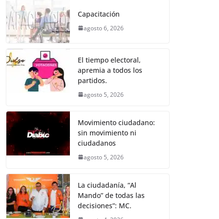
e
er
l
s
e
gr
p
Capacitación
b
A
n
a
ar
agosto 6, 2026
o
p
g
m
tir
o
p
er
El tiempo electoral,
k
apremia a todos los
partidos.
agosto 5, 2026
Movimiento ciudadano:
sin movimiento ni
ciudadanos
agosto 5, 2026
La ciudadanía, “Al
Mando” de todas las
decisiones”: MC.