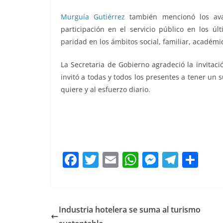
Murguía Gutiérrez
también mencionó los ava
participación en el servicio público en los úl
paridad en los ámbitos social, familiar, académic
La Secretaria de Gobierno agradeció la invitació
invitó a todas y todos los presentes a tener un 
quiere y al esfuerzo diario.
Lupita Lupita Lupita Lupita
F
T
E
W
M
T
C
a
w
m
h
e
el
o
c
itt
ai
at
ss
e
m
e
er
l
s
e
gr
p
Industria hotelera se suma al turismo