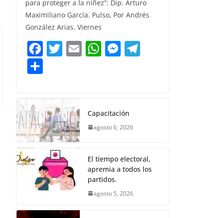
para proteger a la niñez”: Dip. Arturo
b
A
n
a
p
Maximiliano García. Pulso, Por Andrés
o
p
g
m
ar
González Arias. Viernes
o
p
er
tir
F
T
E
W
M
T
k
a
w
m
h
e
el
C
c
itt
ai
at
ss
e
o
e
er
l
s
e
gr
m
b
A
n
a
p
Capacitación
o
p
g
m
ar
agosto 6, 2026
o
p
er
tir
k
El tiempo electoral,
apremia a todos los
partidos.
agosto 5, 2026