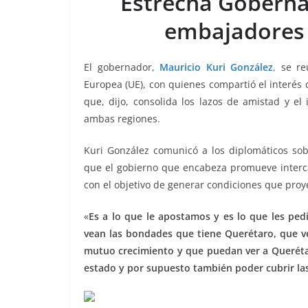
Estrecha Gobernad
b
A
n
a
ar
embajadores 
o
p
g
m
tir
o
p
er
El gobernador,
Mauricio Kuri González
,
se re
k
Europea (UE), con quienes compartió el interés de
que, dijo, consolida los lazos de amistad y el
ambas regiones.
Kuri González comunicó a los diplomáticos sob
que el gobierno que encabeza promueve interca
con el objetivo de generar condiciones que proy
«
Es a lo que le apostamos y es lo que les pe
vean las bondades que tiene Querétaro, que 
mutuo crecimiento y que puedan ver a Queréta
estado y por supuesto también poder cubrir la