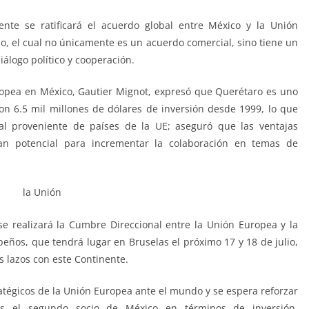
nte se ratificará el acuerdo global entre México y la Unión
 el cual no únicamente es un acuerdo comercial, sino tiene un
álogo político y cooperación.
opea en México, Gautier Mignot, expresó que Querétaro es uno
n 6.5 mil millones de dólares de inversión desde 1999, lo que
al proveniente de países de la UE; aseguró que las ventajas
an potencial para incrementar la colaboración en temas de
e realizará la Cumbre Direccional entre la Unión Europea y la
ños, que tendrá lugar en Bruselas el próximo 17 y 18 de julio,
os lazos con este Continente.
atégicos de la Unión Europea ante el mundo y se espera reforzar
es el segundo socio de México en términos de inversión,