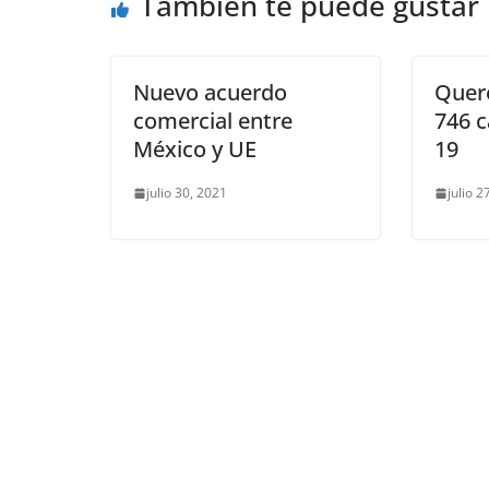
También te puede gustar
o
p
er
k
Nuevo acuerdo
Queré
comercial entre
746 
México y UE
19
julio 30, 2021
julio 2