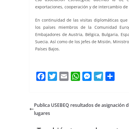
exportaciones, cooperación y de intercambio de t
En continuidad de las visitas diplomáticas que
los países miembros de la Comunidad Europ
Embajadores de Austria, Bélgica, Bulgaria, Españ
Suecia. Así como de los Jefes de Misión, Ministr
Países Bajos.
F
T
E
W
M
T
C
a
w
m
h
e
el
o
c
itt
ai
at
ss
e
m
e
er
l
s
e
gr
p
Publica USEBEQ resultados de asignación d
b
A
n
a
ar
lugares
o
p
g
m
tir