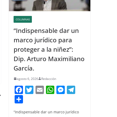
COLUMNAS
“Indispensable dar un
marco jurídico para
proteger a la niñez”:
Dip. Arturo Maximiliano
García.
agosto 6, 2026
Redacción
F
T
E
W
M
T
a
w
m
h
e
el
C
c
itt
ai
at
ss
e
o
e
er
l
s
e
gr
“Indispensable dar un marco jurídico
m