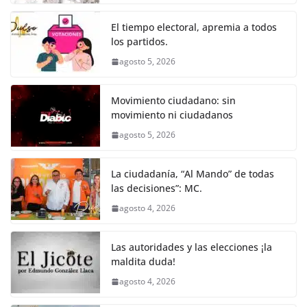
o
p
g
m
tir
o
p
er
El tiempo electoral, apremia a todos
k
los partidos.
agosto 5, 2026
Movimiento ciudadano: sin
movimiento ni ciudadanos
agosto 5, 2026
La ciudadanía, “Al Mando” de todas
las decisiones”: MC.
agosto 4, 2026
Las autoridades y las elecciones ¡la
maldita duda!
agosto 4, 2026