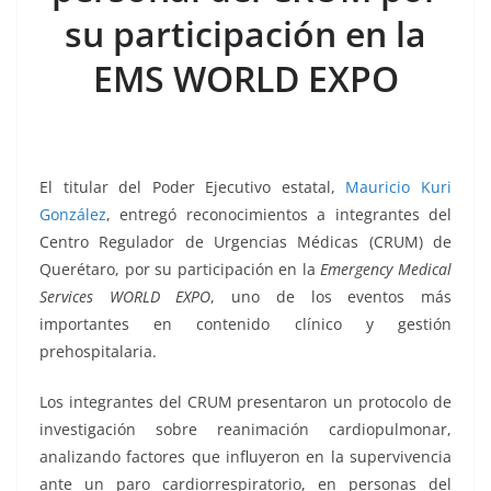
b
A
n
a
ar
su participación en la
o
p
g
m
tir
EMS WORLD EXPO
o
p
er
k
El titular del Poder Ejecutivo estatal,
Mauricio Kuri
González
, entregó reconocimientos a integrantes del
Centro Regulador de Urgencias Médicas (CRUM) de
Querétaro, por su participación en la
Emergency Medical
Services WORLD EXPO
, uno de los eventos más
importantes en contenido clínico y gestión
prehospitalaria.
Los integrantes del CRUM presentaron un protocolo de
investigación sobre reanimación cardiopulmonar,
analizando factores que influyeron en la supervivencia
ante un paro cardiorrespiratorio, en personas del