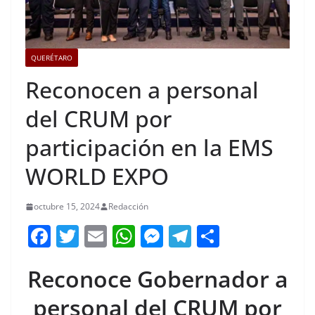
QUERÉTARO
Reconocen a personal
del CRUM por
participación en la EMS
WORLD EXPO
octubre 15, 2024
Redacción
F
T
E
W
M
T
C
a
w
m
h
e
el
o
Reconoce Gobernador a
c
itt
ai
at
ss
e
m
e
er
l
s
e
gr
p
personal del CRUM por