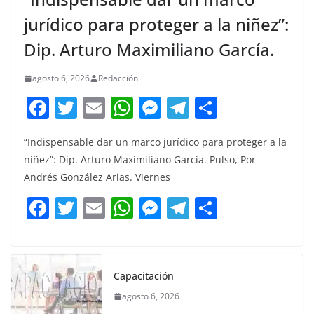
jurídico para proteger a la niñez”:
Dip. Arturo Maximiliano García.
agosto 6, 2026
Redacción
F
T
E
W
M
T
C
a
w
m
h
e
el
o
“Indispensable dar un marco jurídico para proteger a la
c
itt
ai
at
ss
e
m
niñez”: Dip. Arturo Maximiliano García. Pulso, Por
e
er
l
s
e
gr
p
Andrés González Arias. Viernes
b
A
n
a
ar
F
T
E
W
M
T
C
o
p
g
m
tir
a
w
m
h
e
el
o
o
p
er
c
itt
ai
at
ss
e
m
k
e
er
l
s
e
gr
p
Capacitación
b
A
n
a
ar
agosto 6, 2026