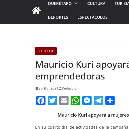
QUERÉTARO
CULTURA
TURIS
DEPORTES
ESPECTÁCULOS
QUERÉTARO
Mauricio Kuri apoyar
emprendedoras
abril 7, 2021
Redacción
F
T
E
W
M
T
C
a
w
m
h
e
el
o
Mauricio Kuri apoyará a mujere
c
itt
ai
at
ss
e
m
e
er
l
s
e
gr
p
En su cuarto día de actividades de la campaña