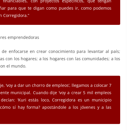
financiables, con proyectos específicos, que tengan
ñar para que te digan como puedes ir, como podemos
n Corregidora.”
de enfocarse en crear conocimiento para levantar al país;
las con los hogares; a los hogares con las comunidades; a los
con el mundo.
e, ‘voy a dar un chorro de empleos’, llegamos a colocar 7
ente municipal. Cuando dije ‘voy a crear 5 mil empleos
decían: ‘Kuri estás loco, Corregidora es un municipio
 cómo sí hay forma? apostándole a los jóvenes y a las