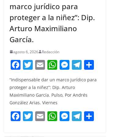
marco jurídico para
proteger a la niñez”: Dip.
Arturo Maximiliano
García.
agosto 6, 2026
Redacción
F
T
E
W
M
T
C
a
w
m
h
e
el
o
“Indispensable dar un marco jurídico para
c
itt
ai
at
ss
e
m
proteger a la niñez”: Dip. Arturo
e
er
l
s
e
gr
p
Maximiliano García. Pulso, Por Andrés
b
A
n
a
ar
González Arias. Viernes
o
p
g
m
tir
F
T
E
W
M
T
C
o
p
er
a
w
m
h
e
el
o
k
c
itt
ai
at
ss
e
m