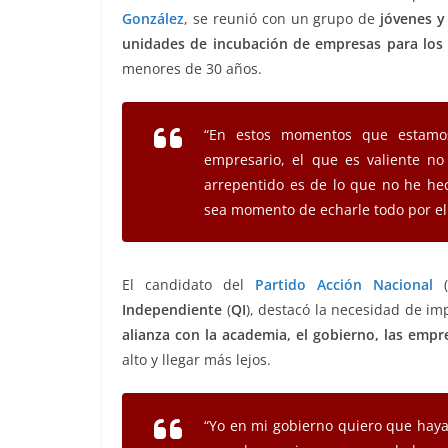
b
A
n
a
ar
González
, se reunió con un grupo de
jóvenes y
unidades de incubación de empresas para los
o
p
g
m
tir
menores de 30 años.
o
p
er
k
“En estos momentos que estamos
empresario, el que es valiente n
arrepentido es de lo que no he he
sea momento de echarle todo por el
El candidato del
Partido Acción Nacional
(
Independiente
(
QI
), destacó la necesidad de imp
alianza con la academia, el gobierno, las emp
alto y llegar más lejos.
“Yo en mi gobierno quiero que hay