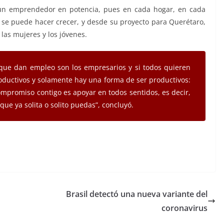
 un emprendedor en potencia, pues en cada hogar, en cada
se puede hacer crecer, y desde su proyecto para Querétaro,
 las mujeres y los jóvenes.
 que dan empleo son los empresarios y si todos quieren
ductivos y solamente hay una forma de ser productivos:
mpromiso contigo es apoyar en todos sentidos, es decir,
que ya solita o solito puedas”, concluyó.
Brasil detectó una nueva variante del
coronavirus