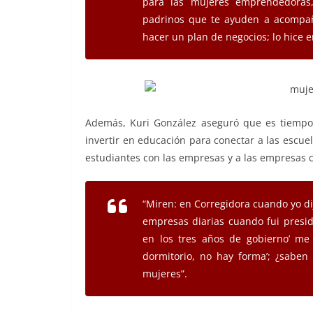
para las mujeres emprendedoras, 
padrinos que te ayuden a acompa
hacer un plan de negocios; lo hice e
Además, Kuri González aseguró que es tiempo 
invertir en educación para conectar a las escue
estudiantes con las empresas y a las empresas 
“Miren: en Corregidora cuando yo dij
empresas diarias cuando fui presid
en los tres años de gobierno’ me 
dormitorio, no hay forma’; ¿saben
mujeres”.