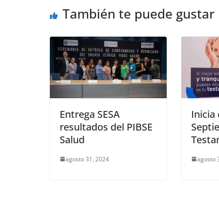
También te puede gustar
o
p
er
k
Entrega SESA
Inici
resultados del PIBSE
Septi
Salud
Testa
agosto 31, 2024
agosto 