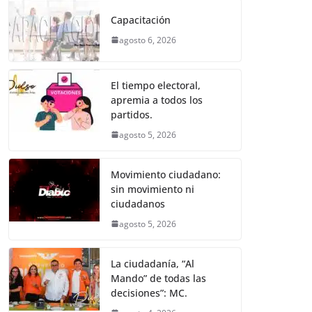
e
er
l
s
e
gr
p
Capacitación
b
A
n
a
ar
agosto 6, 2026
o
p
g
m
tir
o
p
er
El tiempo electoral,
k
apremia a todos los
partidos.
agosto 5, 2026
Movimiento ciudadano:
sin movimiento ni
ciudadanos
agosto 5, 2026
La ciudadanía, “Al
Mando” de todas las
decisiones”: MC.