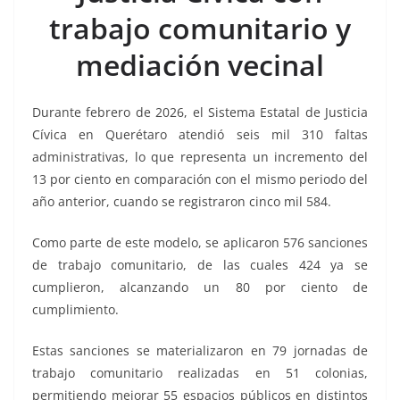
o
p
g
m
tir
trabajo comunitario y
o
p
er
k
mediación vecinal
Durante febrero de 2026, el Sistema Estatal de Justicia
Cívica en Querétaro atendió seis mil 310 faltas
administrativas, lo que representa un incremento del
13 por ciento en comparación con el mismo periodo del
año anterior, cuando se registraron cinco mil 584.
Como parte de este modelo, se aplicaron 576 sanciones
de trabajo comunitario, de las cuales 424 ya se
cumplieron, alcanzando un 80 por ciento de
cumplimiento.
Estas sanciones se materializaron en 79 jornadas de
trabajo comunitario realizadas en 51 colonias,
permitiendo mejorar 55 espacios públicos en distintos