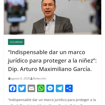
COLUMNAS
“Indispensable dar un marco
jurídico para proteger a la niñez”:
Dip. Arturo Maximiliano García.
agosto 6, 2026
Redacción
F
T
E
W
M
T
C
a
w
m
h
e
el
o
“Indispensable dar un marco jurídico para proteger a la
c
itt
ai
at
ss
e
m