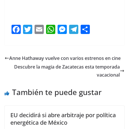
Impulsa Impulsa Impulsa
F
T
E
W
M
T
C
a
w
m
h
e
el
o
c
itt
ai
at
ss
e
m
e
er
l
s
e
gr
p
Anne Hathaway vuelve con varios estrenos en cine
b
A
n
a
ar
Descubre la magia de Zacatecas esta temporada
o
p
g
m
tir
vacacional
o
p
er
También te puede gustar
k
EU decidirá si abre arbitraje por política
energética de México