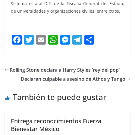
Sistema estatal DIF, de la Fiscalía General del Estado,
de universidades y organizaciones civiles, entre otros.
F
T
E
W
M
T
C
a
w
m
h
e
el
o
c
itt
ai
at
ss
e
m
e
er
l
s
e
gr
p
Rolling Stone declara a Harry Styles ‘rey del pop’
b
A
n
a
ar
Declaran culpable a asesino de Athos y Tango
o
p
g
m
tir
o
p
er
También te puede gustar
k
Entrega reconocimientos Fuerza
Bienestar México