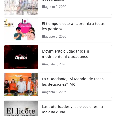
b
A
n
a
ar
agosto 6, 2026
o
p
g
m
tir
o
p
er
El tiempo electoral, apremia a todos
k
los partidos.
agosto 5, 2026
Movimiento ciudadano: sin
movimiento ni ciudadanos
agosto 5, 2026
La ciudadanía, “Al Mando” de todas
las decisiones”: MC.
agosto 4, 2026
Las autoridades y las elecciones ¡la
maldita duda!