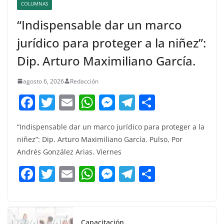
COLUMNAS
“Indispensable dar un marco
jurídico para proteger a la niñez”:
Dip. Arturo Maximiliano García.
agosto 6, 2026
Redacción
F
T
E
W
M
T
C
a
w
m
h
e
el
o
“Indispensable dar un marco jurídico para proteger a la
c
itt
ai
at
ss
e
m
niñez”: Dip. Arturo Maximiliano García. Pulso, Por
e
er
l
s
e
gr
p
Andrés González Arias. Viernes
b
A
n
a
ar
F
T
E
W
M
T
C
o
p
g
m
tir
a
w
m
h
e
el
o
o
p
er
c
itt
ai
at
ss
e
m
k
e
er
l
s
e
gr
p
Capacitación