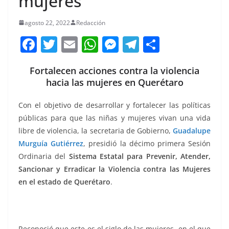
mujeres
agosto 22, 2022
Redacción
F
T
E
W
M
T
C
a
w
m
h
e
el
o
Fortalecen acciones contra la violencia
c
itt
ai
at
ss
e
m
hacia las mujeres en Querétaro
e
er
l
s
e
gr
p
b
A
n
a
ar
Con el objetivo de desarrollar y fortalecer las políticas
públicas para que las niñas y mujeres vivan una vida
o
p
g
m
tir
libre de violencia, la secretaria de Gobierno,
Guadalupe
o
p
er
Murguía Gutiérrez
, presidió la décimo primera Sesión
k
Ordinaria del
Sistema Estatal para Prevenir, Atender,
Sancionar y Erradicar la Violencia contra las Mujeres
en el estado de Querétaro
.
Fortalecen, Fortalecen , Fortalecen , Fortalecen
Reconoció que este es el siglo de las mujeres, en el que