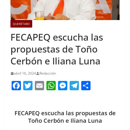
QUERÉTARO
FECAPEQ escucha las
propuestas de Toño
Cerbón e Iliana Luna
abril 16, 2024
Redacción
F
T
E
W
M
T
C
a
w
m
h
e
el
o
c
itt
ai
at
ss
e
m
e
er
l
s
e
gr
p
FECAPEQ escucha las propuestas de
b
A
n
a
ar
Toño Cerbón e Iliana Luna