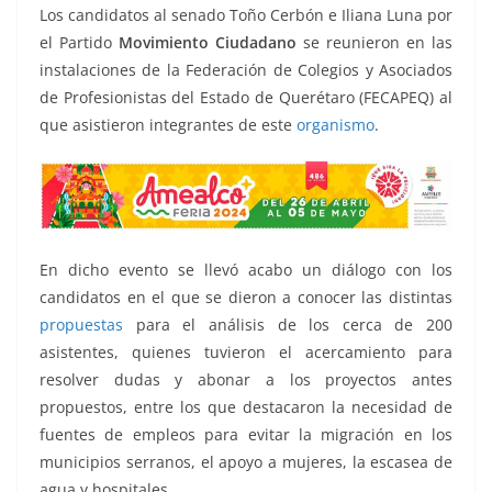
o
p
g
m
tir
Los candidatos al senado Toño Cerbón e Iliana Luna por
o
p
er
el Partido
Movimiento Ciudadano
se reunieron en las
k
instalaciones de la Federación de Colegios y Asociados
de Profesionistas del Estado de Querétaro (FECAPEQ) al
que asistieron integrantes de este
organismo
.
En dicho evento se llevó acabo un diálogo con los
candidatos en el que se dieron a conocer las distintas
propuestas
para el análisis de los cerca de 200
asistentes, quienes tuvieron el acercamiento para
resolver dudas y abonar a los proyectos antes
propuestos, entre los que destacaron la necesidad de
fuentes de empleos para evitar la migración en los
municipios serranos, el apoyo a mujeres, la escasea de
agua y hospitales.