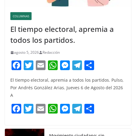
COLUMNAS
El tiempo electoral, apremia a
todos los partidos.
agosto 5, 2026
Redacción
F
T
E
W
M
T
C
a
w
m
h
e
el
o
El tiempo electoral, apremia a todos los partidos. Pulso,
c
itt
ai
at
ss
e
m
Por Andrés González Arias. Jueves 6 de Agosto del 2026
e
er
l
s
e
gr
p
A
b
A
n
a
ar
F
T
E
W
M
T
C
o
p
g
m
tir
a
w
m
h
e
el
o
o
p
er
c
itt
ai
at
ss
e
m
k
Movimiento ciudadano: sin