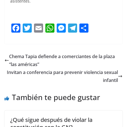
asistentes.
FECAPEQ FECAPEQ FECAPEQ
F
T
E
W
M
T
C
a
w
m
h
e
el
o
c
itt
ai
at
ss
e
m
e
er
l
s
e
gr
p
Chema Tapia defiende a comerciantes de la plaza
b
A
n
a
ar
“las américas”
o
p
g
m
tir
Invitan a conferencia para prevenir violencia sexual
o
p
er
infantil
k
También te puede gustar
¿Qué sigue después de violar la