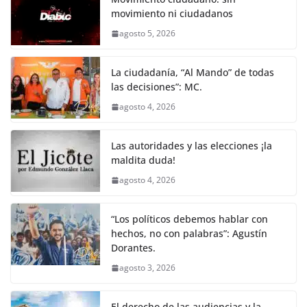
e
er
l
s
e
gr
p
movimiento ni ciudadanos
b
A
n
a
ar
agosto 5, 2026
o
p
g
m
tir
o
p
er
La ciudadanía, “Al Mando” de todas
k
las decisiones”: MC.
agosto 4, 2026
Las autoridades y las elecciones ¡la
maldita duda!
agosto 4, 2026
“Los políticos debemos hablar con
hechos, no con palabras”: Agustín
Dorantes.
agosto 3, 2026
El derecho de las audiencias y la