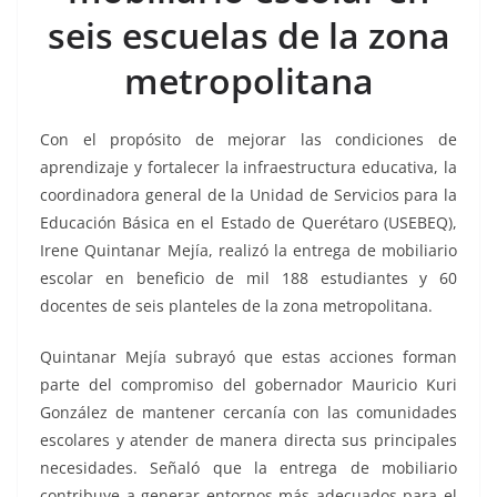
o
p
g
m
tir
seis escuelas de la zona
o
p
er
k
metropolitana
Con el propósito de mejorar las condiciones de
aprendizaje y fortalecer la infraestructura educativa, la
coordinadora general de la Unidad de Servicios para la
Educación Básica en el Estado de Querétaro (USEBEQ),
Irene Quintanar Mejía, realizó la entrega de mobiliario
escolar en beneficio de mil 188 estudiantes y 60
docentes de seis planteles de la zona metropolitana.
Quintanar Mejía subrayó que estas acciones forman
parte del compromiso del gobernador Mauricio Kuri
González de mantener cercanía con las comunidades
escolares y atender de manera directa sus principales
necesidades. Señaló que la entrega de mobiliario
contribuye a generar entornos más adecuados para el