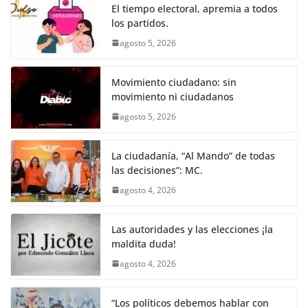
o
p
er
El tiempo electoral, apremia a todos
k
los partidos.
agosto 5, 2026
Movimiento ciudadano: sin
movimiento ni ciudadanos
agosto 5, 2026
La ciudadanía, “Al Mando” de todas
las decisiones”: MC.
agosto 4, 2026
Las autoridades y las elecciones ¡la
maldita duda!
agosto 4, 2026
“Los políticos debemos hablar con