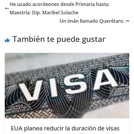
e
er
l
s
e
gr
p
He usado acordeones desde Primaria hasta
b
A
n
a
ar
Maestría: Dip. Maribel Solache
o
p
g
m
tir
Un imán llamado Querétaro.
o
p
er
También te puede gustar
k
EUA planea reducir la duración de visas