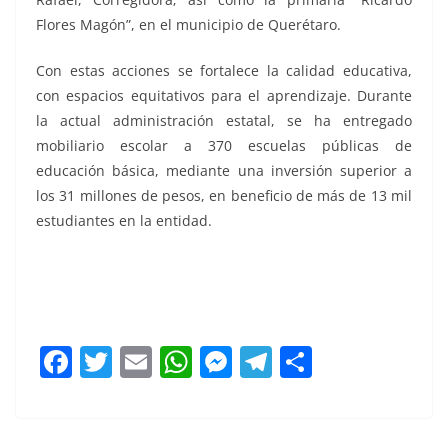
Flores Magón”, en el municipio de Querétaro.
Con estas acciones se fortalece la calidad educativa,
con espacios equitativos para el aprendizaje. Durante
la actual administración estatal, se ha entregado
mobiliario escolar a 370 escuelas públicas de
educación básica, mediante una inversión superior a
los 31 millones de pesos, en beneficio de más de 13 mil
estudiantes en la entidad.
F
T
E
W
M
T
C
a
w
m
h
e
el
o
c
itt
ai
at
ss
e
m