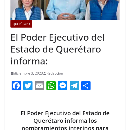
QUERÉTARO
El Poder Ejecutivo del
Estado de Querétaro
informa:
diciembre 3, 2023
Redacción
F
T
E
W
M
T
C
a
w
m
h
e
el
o
c
itt
ai
at
ss
e
m
e
er
l
s
e
gr
p
El Poder Ejecutivo del Estado de
b
A
n
a
ar
Querétaro informa los
nombramientos interinos para