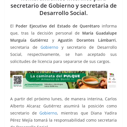
o
p
g
m
tir
secretario de Gobierno y secretaria de
o
p
er
Desarrollo Social.
k
El
Poder Ejecutivo del Estado de Querétaro
informa
que, tras la decisión personal de
María Guadalupe
Murguía Gutiérrez
y
Agustín Dorantes Lámbarri
,
secretaria de
Gobierno
y secretario de Desarrollo
Social, respectivamente, se han aceptado sus
solicitudes de licencia para separarse de sus cargos.
A partir del próximo lunes, de manera interina, Carlos
Alberto Alcaraz Gutiérrez asumirá la posición como
secretario de
Gobierno
, mientras que Diana Yadira
Pérez Mejía tomará la responsabilidad como secretaria