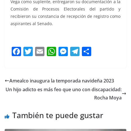
Vega como suplente, entregaron su documentación a la
Comisión de Procesos Electorales del partido y
recibieron su constancia de recepción de registro como
aspirantes al Senado.
El poder
F
T
E
W
M
T
C
a
w
m
h
e
el
o
c
itt
ai
at
ss
e
m
e
er
l
s
e
gr
p
Amealco inaugura la temporada navideña 2023
b
A
n
a
ar
Un hijo adicto es más feo que uno con discapacidad:
o
p
g
m
tir
Rocha Moya
o
p
er
También te puede gustar
k