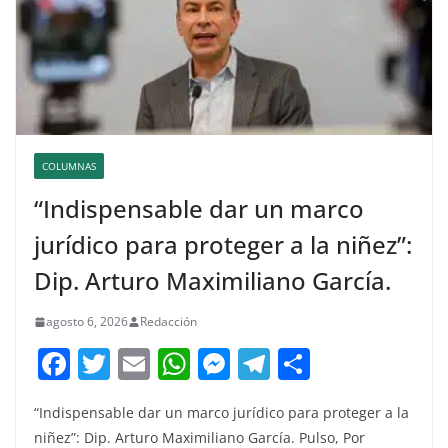
COLUMNAS
“Indispensable dar un marco
jurídico para proteger a la niñez”:
Dip. Arturo Maximiliano García.
agosto 6, 2026
Redacción
F
T
E
W
M
T
C
a
w
m
h
e
el
o
“Indispensable dar un marco jurídico para proteger a la
c
itt
ai
at
ss
e
m
niñez”: Dip. Arturo Maximiliano García. Pulso, Por