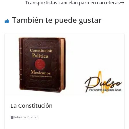
o
p
g
m
tir
Transportistas cancelan paro en carreteras
o
p
er
También te puede gustar
k
La Constitución
febrero 7, 2025