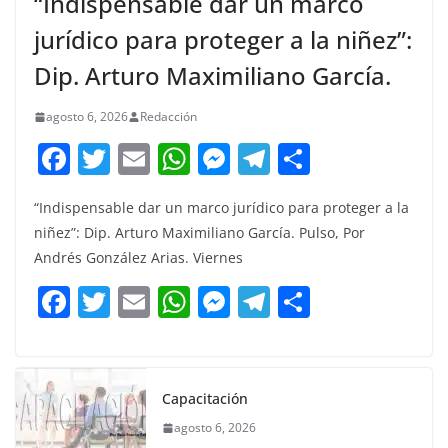
“Indispensable dar un marco
jurídico para proteger a la niñez”:
Dip. Arturo Maximiliano García.
agosto 6, 2026
Redacción
F
T
E
W
M
T
C
a
w
m
h
e
el
o
“Indispensable dar un marco jurídico para proteger a la
c
itt
ai
at
ss
e
m
niñez”: Dip. Arturo Maximiliano García. Pulso, Por
e
er
l
s
e
gr
p
Andrés González Arias. Viernes
b
A
n
a
ar
F
T
E
W
M
T
C
o
p
g
m
tir
a
w
m
h
e
el
o
o
p
er
c
itt
ai
at
ss
e
m
k
e
er
l
s
e
gr
p
Capacitación
b
A
n
a
ar
agosto 6, 2026