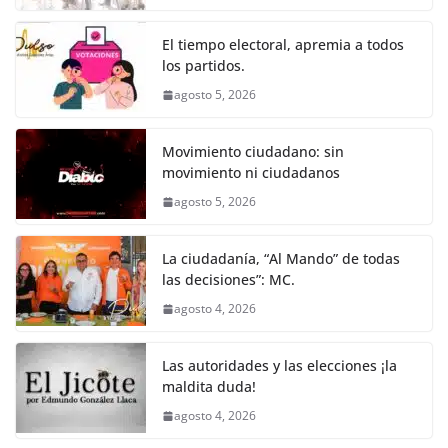
o
p
g
m
tir
o
p
er
El tiempo electoral, apremia a todos
k
los partidos.
agosto 5, 2026
Movimiento ciudadano: sin
movimiento ni ciudadanos
agosto 5, 2026
La ciudadanía, “Al Mando” de todas
las decisiones”: MC.
agosto 4, 2026
Las autoridades y las elecciones ¡la
maldita duda!
agosto 4, 2026