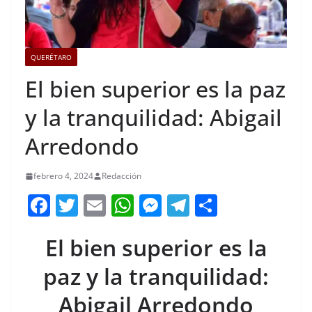
QUERÉTARO
El bien superior es la paz
y la tranquilidad: Abigail
Arredondo
febrero 4, 2024
Redacción
F
T
E
W
M
T
C
a
w
m
h
e
el
o
El bien superior es la
c
itt
ai
at
ss
e
m
e
er
l
s
e
gr
p
paz y la tranquilidad:
b
A
n
a
ar
Abigail Arredondo