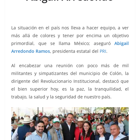
o
p
g
m
tir
o
p
er
k
La situación en el país nos lleva a hacer equipo, a ver
más allá de colores y tener por encima un objetivo
primordial, que se llama México; aseguró
Abigail
Arredondo Ramos
, presidenta estatal del
PRI
.
El bien
Al encabezar una reunión con poco más de mil
militantes y simpatizantes del municipio de Colón, la
dirigente del Revolucionario Institucional, destacó que
el bien superior hoy, es la paz, la tranquilidad, el
trabajo, la salud y la seguridad de nuestro país.