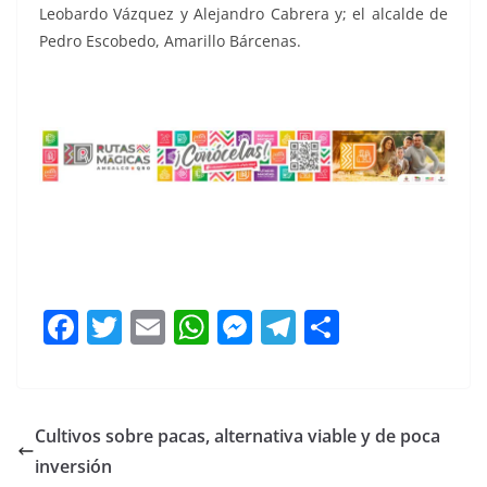
Leobardo Vázquez y Alejandro Cabrera y; el alcalde de
Pedro Escobedo, Amarillo Bárcenas.
F
T
E
W
M
T
C
a
w
m
h
e
el
o
c
itt
ai
at
ss
e
m
e
er
l
s
e
gr
p
Cultivos sobre pacas, alternativa viable y de poca
b
A
n
a
ar
inversión