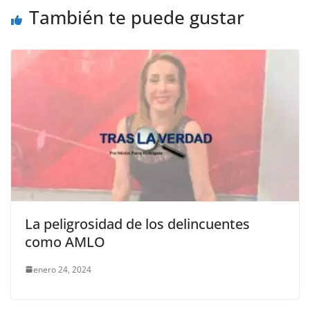
o
p
er
También te puede gustar
k
La peligrosidad de los delincuentes
como AMLO
enero 24, 2024