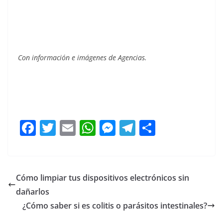
Con información e imágenes de Agencias.
F
T
E
W
M
T
C
a
w
m
h
e
el
o
c
itt
ai
at
ss
e
m
e
er
l
s
e
gr
p
Cómo limpiar tus dispositivos electrónicos sin
b
A
n
a
ar
dañarlos
o
p
g
m
tir
¿Cómo saber si es colitis o parásitos intestinales?