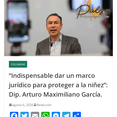
COLUMNAS
“Indispensable dar un marco
jurídico para proteger a la niñez”:
Dip. Arturo Maximiliano García.
agosto 6, 2026
Redacción
F
T
E
W
M
T
C