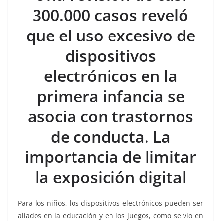
e
er
l
s
e
gr
p
300.000 casos reveló
b
A
n
a
ar
que el uso excesivo de
o
p
g
m
tir
dispositivos
o
p
er
k
electrónicos en la
primera infancia se
asocia con trastornos
de conducta. La
importancia de limitar
la exposición digital
Para los niños, los dispositivos electrónicos pueden ser
aliados en la educación y en los juegos, como se vio en