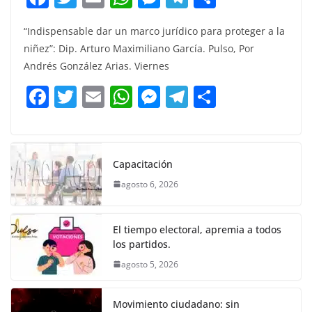
a
w
m
h
e
el
o
“Indispensable dar un marco jurídico para proteger a la
c
itt
ai
at
ss
e
m
niñez”: Dip. Arturo Maximiliano García. Pulso, Por
e
er
l
s
e
gr
p
Andrés González Arias. Viernes
b
A
n
a
ar
F
T
E
W
M
T
C
o
p
g
m
tir
a
w
m
h
e
el
o
o
p
er
c
itt
ai
at
ss
e
m
k
e
er
l
s
e
gr
p
Capacitación
b
A
n
a
ar
agosto 6, 2026
o
p
g
m
tir
o
p
er
El tiempo electoral, apremia a todos
k
los partidos.
agosto 5, 2026
Movimiento ciudadano: sin