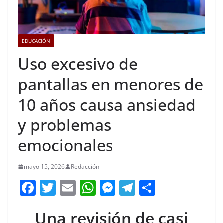
EDUCACIÓN
Uso excesivo de
pantallas en menores de
10 años causa ansiedad
y problemas
emocionales
mayo 15, 2026
Redacción
F
T
E
W
M
T
C
a
w
m
h
e
el
o
Una revisión de casi
c
itt
ai
at
ss
e
m