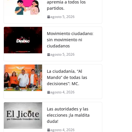
apremia a todos los
b
A
n
a
ar
partidos.
o
p
g
m
tir
agosto 5, 2026
o
p
er
k
Movimiento ciudadano:
sin movimiento ni
ciudadanos
agosto 5, 2026
La ciudadanía, “Al
Mando” de todas las
decisiones”: MC.
agosto 4, 2026
Las autoridades y las
elecciones ¡la maldita
duda!
agosto 4, 2026