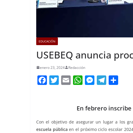
EDUCACIÓN
USEBEQ anuncia proce
enero 23, 2024
Redacción
F
T
E
W
M
T
C
a
w
m
h
e
el
o
c
itt
ai
at
ss
e
m
e
er
l
s
e
gr
p
En febrero inscribe
b
A
n
a
ar
Con el objetivo de asegurar un lugar a los gr
o
p
g
m
tir
escuela pública
en el próximo ciclo escolar 2024