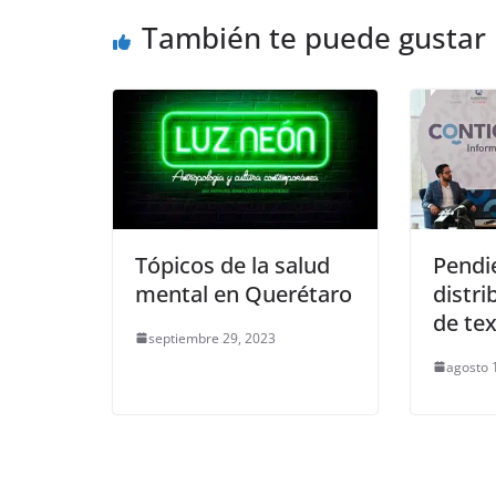
o
p
g
m
tir
También te puede gustar
o
p
er
k
Tópicos de la salud
Pendi
mental en Querétaro
distri
de tex
septiembre 29, 2023
agosto 