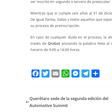
ser inscrito en segundo o tercero de preescolar.
Mientras que si cumple seis años al 31 de dici
De igual forma, todas y todos aquellos que vaya
su proceso de preinscripción.
En caso de cualquier duda en el proceso, la at
través de
Qrobot
enviando la palabra Hola al 4
horario de 9:00 a 14:00 horas.
F
T
E
W
M
T
C
a
w
m
h
e
el
o
c
itt
ai
at
ss
e
m
e
er
l
s
e
gr
p
Querétaro sede de la segunda edición del
b
A
n
a
ar
Automotive Summit