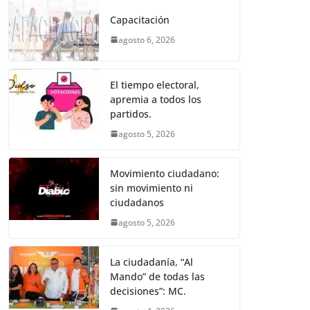
e
er
l
s
e
gr
p
Capacitación
b
A
n
a
ar
agosto 6, 2026
o
p
g
m
tir
o
p
er
El tiempo electoral,
k
apremia a todos los
partidos.
agosto 5, 2026
Movimiento ciudadano:
sin movimiento ni
ciudadanos
agosto 5, 2026
La ciudadanía, “Al
Mando” de todas las
decisiones”: MC.