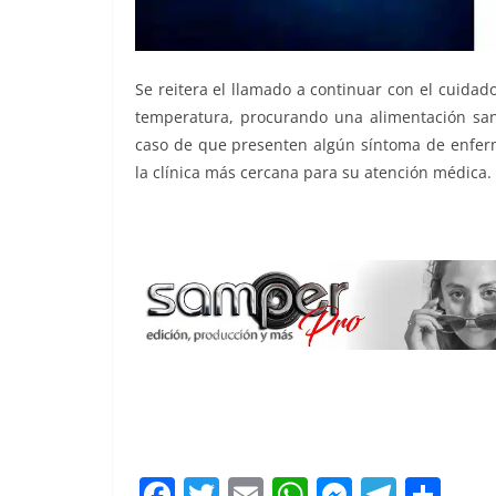
Se reitera el llamado a continuar con el cuidad
temperatura, procurando una alimentación sana
caso de que presenten algún síntoma de enferme
la clínica más cercana para su atención médica.
retomarán
F
T
E
W
M
T
C