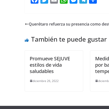
a
w
m
h
e
el
o
c
itt
ai
at
ss
e
m
e
er
l
s
e
gr
p
Querétaro refuerza su presencia como des
b
A
n
a
ar
o
p
g
m
tir
También te puede gustar
o
p
er
k
Promueve SEJUVE
Medid
estilos de vida
por b
saludables
tempe
diciembre 26, 2022
diciemb