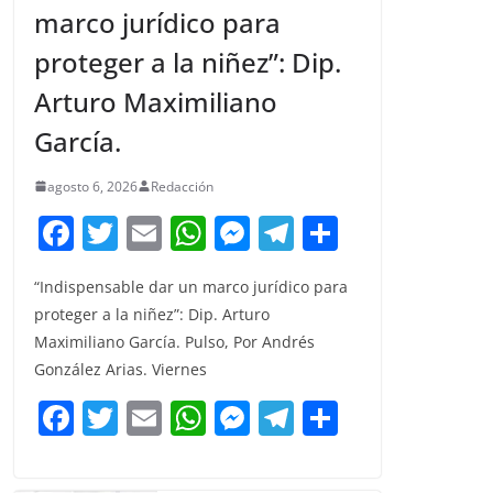
marco jurídico para
proteger a la niñez”: Dip.
Arturo Maximiliano
García.
agosto 6, 2026
Redacción
F
T
E
W
M
T
C
a
w
m
h
e
el
o
“Indispensable dar un marco jurídico para
c
itt
ai
at
ss
e
m
proteger a la niñez”: Dip. Arturo
e
er
l
s
e
gr
p
Maximiliano García. Pulso, Por Andrés
b
A
n
a
ar
González Arias. Viernes
o
p
g
m
tir
F
T
E
W
M
T
C
o
p
er
a
w
m
h
e
el
o
k
c
itt
ai
at
ss
e
m