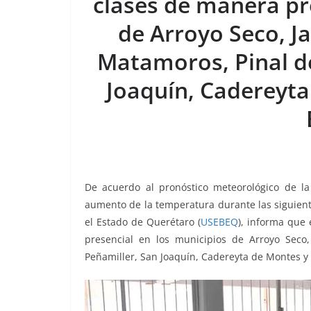
clases de manera pr
o
p
g
m
tir
de Arroyo Seco, J
o
p
er
k
Matamoros, Pinal d
Joaquín, Cadereyt
De acuerdo al pronóstico meteorológico de la 
aumento de la temperatura durante las siguient
el Estado de Querétaro (
USEBEQ
), informa que
presencial en los municipios de Arroyo Seco
Peñamiller, San Joaquín, Cadereyta de Montes y 