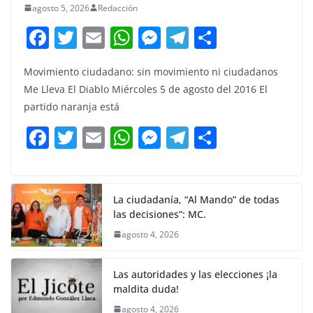
agosto 5, 2026
Redacción
F
T
E
W
M
T
C
a
w
m
h
e
el
o
Movimiento ciudadano: sin movimiento ni ciudadanos
c
itt
ai
at
ss
e
m
Me Lleva El Diablo Miércoles 5 de agosto del 2016 El
e
er
l
s
e
gr
p
partido naranja está
b
A
n
a
ar
F
T
E
W
M
T
C
o
p
g
m
tir
a
w
m
h
e
el
o
o
p
er
c
itt
ai
at
ss
e
m
k
e
er
l
s
e
gr
p
La ciudadanía, “Al Mando” de todas
las decisiones”: MC.
b
A
n
a
ar
agosto 4, 2026
o
p
g
m
tir
o
p
er
Las autoridades y las elecciones ¡la
k
maldita duda!
agosto 4, 2026