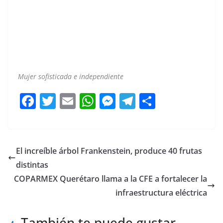
Hábitos
Hábitos Hábitos Hábitos Hábitos Hábitos Hábitos
Hábitos Hábitos Hábitos Hábitos
Mujer sofisticada e independiente
F
T
E
W
M
T
C
a
w
m
h
e
el
o
c
itt
ai
at
ss
e
m
e
er
l
s
e
gr
p
El increíble árbol Frankenstein, produce 40 frutas
b
A
n
a
ar
distintas
o
p
g
m
tir
COPARMEX Querétaro llama a la CFE a fortalecer la
o
p
er
infraestructura eléctrica
k
También te puede gustar