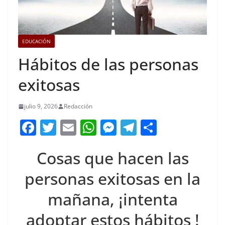
EDUCACIÓN
Hábitos de las personas
exitosas
julio 9, 2026
Redacción
F
T
E
W
M
T
C
a
w
m
h
e
el
o
Cosas que hacen las
c
itt
ai
at
ss
e
m
e
er
l
s
e
gr
p
personas exitosas en la
b
A
n
a
ar
mañana, ¡intenta
o
p
g
m
tir
adoptar estos hábitos !
o
p
er