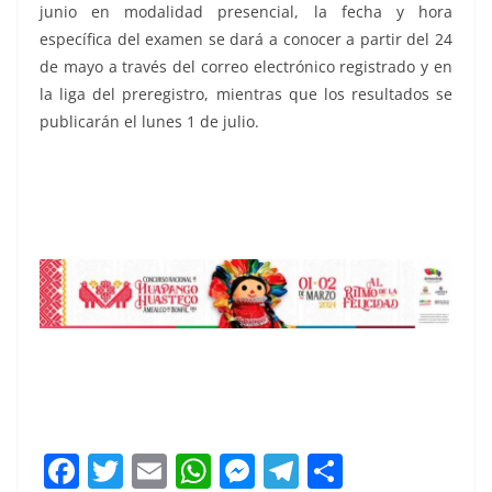
junio en modalidad presencial, la fecha y hora
específica del examen se dará a conocer a partir del 24
de mayo a través del correo electrónico registrado y en
la liga del preregistro, mientras que los resultados se
publicarán el lunes 1 de julio.
F
T
E
W
M
T
C