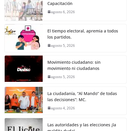
e
er
l
s
e
gr
p
Capacitación
b
A
n
a
ar
agosto 6, 2026
o
p
g
m
tir
o
p
er
El tiempo electoral, apremia a todos
k
los partidos.
agosto 5, 2026
Movimiento ciudadano: sin
movimiento ni ciudadanos
agosto 5, 2026
La ciudadanía, “Al Mando” de todas
las decisiones”: MC.
agosto 4, 2026
Las autoridades y las elecciones ¡la
maldita duda!