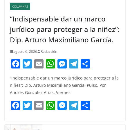
COLUMNAS
“Indispensable dar un marco
jurídico para proteger a la niñez”:
Dip. Arturo Maximiliano García.
agosto 6, 2026
Redacción
F
T
E
W
M
T
C
a
w
m
h
e
el
o
“Indispensable dar un marco jurídico para proteger a la
c
itt
ai
at
ss
e
m
niñez”: Dip. Arturo Maximiliano García. Pulso, Por
e
er
l
s
e
gr
p
Andrés González Arias. Viernes
b
A
n
a
ar
F
T
E
W
M
T
C
o
p
g
m
tir
a
w
m
h
e
el
o
o
p
er
c
itt
ai
at
ss
e
m
k