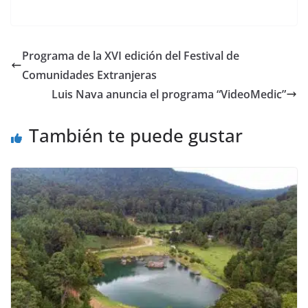
a
w
m
h
e
el
o
c
itt
ai
at
ss
e
m
e
er
l
s
e
gr
p
Programa de la XVI edición del Festival de
b
A
n
a
ar
Comunidades Extranjeras
o
p
g
m
tir
Luis Nava anuncia el programa “VideoMedic”
o
p
er
También te puede gustar
k