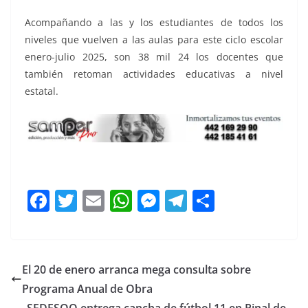
Acompañando a las y los estudiantes de todos los
niveles que vuelven a las aulas para este ciclo escolar
enero-julio 2025, son 38 mil 24 los docentes que
también retoman actividades educativas a nivel
estatal.
Este 10, Este 10, Este 10, Este 10, Este 10
F
T
E
W
M
T
C
a
w
m
h
e
el
o
c
itt
ai
at
ss
e
m
e
er
l
s
e
gr
p
El 20 de enero arranca mega consulta sobre
b
A
n
a
ar
Programa Anual de Obra
SEDESOQ entrega cancha de fútbol 11 en Pinal de