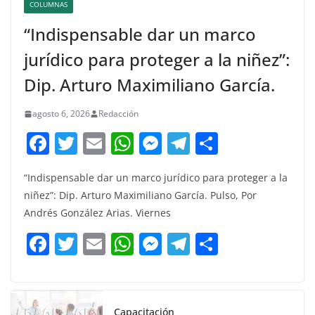
COLUMNAS
“Indispensable dar un marco
jurídico para proteger a la niñez”:
Dip. Arturo Maximiliano García.
agosto 6, 2026
Redacción
F
T
E
W
M
T
C
a
w
m
h
e
el
o
“Indispensable dar un marco jurídico para proteger a la
c
itt
ai
at
ss
e
m
niñez”: Dip. Arturo Maximiliano García. Pulso, Por
e
er
l
s
e
gr
p
Andrés González Arias. Viernes
b
A
n
a
ar
F
T
E
W
M
T
C
o
p
g
m
tir
a
w
m
h
e
el
o
o
p
er
c
itt
ai
at
ss
e
m
k
e
er
l
s
e
gr
p
Capacitación