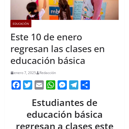
EDUCACIÓN
Este 10 de enero
regresan las clases en
educación básica
enero 7, 2025
Redacción
F
T
E
W
M
T
C
a
w
m
h
e
el
o
Estudiantes de
c
itt
ai
at
ss
e
m
e
er
l
s
e
gr
p
educación básica
b
A
n
a
ar
regresan a clases este