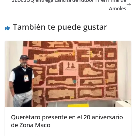
o
p
g
m
tir
o
p
er
Amoles
k
También te puede gustar
Querétaro presente en el 20 aniversario
de Zona Maco