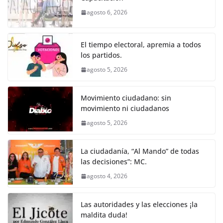
b
A
n
a
ar
agosto 6, 2026
o
p
g
m
tir
o
p
er
El tiempo electoral, apremia a todos
k
los partidos.
agosto 5, 2026
Movimiento ciudadano: sin
movimiento ni ciudadanos
agosto 5, 2026
La ciudadanía, “Al Mando” de todas
las decisiones”: MC.
agosto 4, 2026
Las autoridades y las elecciones ¡la
maldita duda!