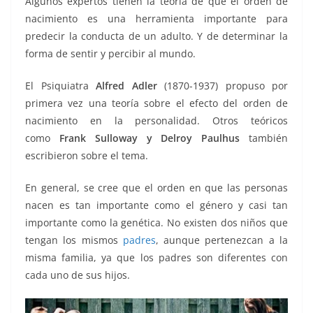
Algunos expertos tienen la teoría de que el orden de
k
nacimiento es una herramienta importante para
predecir la conducta de un adulto. Y de determinar la
forma de sentir y percibir al mundo.
El Psiquiatra
Alfred Adler
(1870-1937) propuso por
primera vez una teoría sobre el efecto del orden de
nacimiento en la personalidad. Otros teóricos
como
Frank Sulloway y Delroy Paulhus
también
escribieron sobre el tema.
En general, se cree que el orden en que las personas
nacen es tan importante como el género y casi tan
importante como la genética. No existen dos niños que
tengan los mismos
padres
, aunque pertenezcan a la
misma familia, ya que los padres son diferentes con
cada uno de sus hijos.