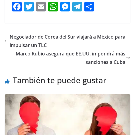
F
T
E
W
M
T
C
a
w
m
h
e
el
o
c
itt
ai
at
ss
e
m
e
er
l
s
e
gr
p
Negociador de Corea del Sur viajará a México para
b
A
n
a
ar
impulsar un TLC
o
p
g
m
tir
Marco Rubio asegura que EE.UU. impondrá más
o
p
er
sanciones a Cuba
k
También te puede gustar