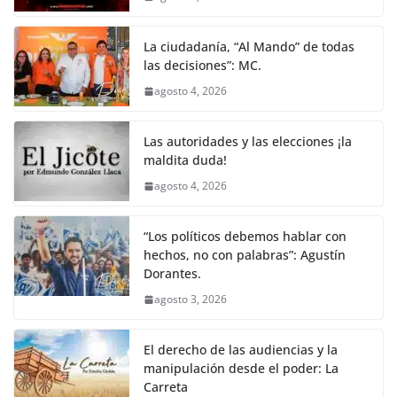
o
p
g
m
tir
o
p
er
La ciudadanía, “Al Mando” de todas
k
las decisiones”: MC.
agosto 4, 2026
Las autoridades y las elecciones ¡la
maldita duda!
agosto 4, 2026
“Los políticos debemos hablar con
hechos, no con palabras”: Agustín
Dorantes.
agosto 3, 2026
El derecho de las audiencias y la
manipulación desde el poder: La
Carreta