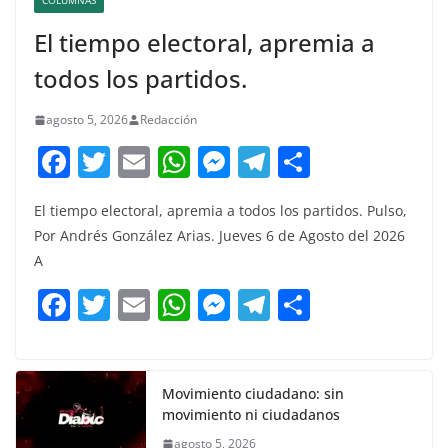
COLUMNAS
El tiempo electoral, apremia a
todos los partidos.
agosto 5, 2026
Redacción
F
T
E
W
M
T
C
a
w
m
h
e
el
o
El tiempo electoral, apremia a todos los partidos. Pulso,
c
itt
ai
at
ss
e
m
Por Andrés González Arias. Jueves 6 de Agosto del 2026
e
er
l
s
e
gr
p
A
b
A
n
a
ar
F
T
E
W
M
T
C
o
p
g
m
tir
a
w
m
h
e
el
o
o
p
er
c
itt
ai
at
ss
e
m
k
e
er
l
s
e
gr
p
Movimiento ciudadano: sin
movimiento ni ciudadanos
b
A
n
a
ar
agosto 5, 2026