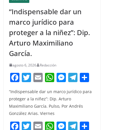
“Indispensable dar un
marco jurídico para
proteger a la niñez”: Dip.
Arturo Maximiliano
García.
agosto 6, 2026
Redacción
F
T
E
W
M
T
C
a
w
m
h
e
el
o
“Indispensable dar un marco jurídico para
c
itt
ai
at
ss
e
m
proteger a la niñez”: Dip. Arturo
e
er
l
s
e
gr
p
Maximiliano García. Pulso, Por Andrés
b
A
n
a
ar
González Arias. Viernes
o
p
g
m
tir
F
T
E
W
M
T
C