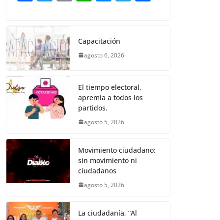
o
p
er
a
w
m
h
e
el
o
k
c
itt
ai
at
ss
e
m
e
er
l
s
e
gr
p
Capacitación
b
A
n
a
ar
agosto 6, 2026
o
p
g
m
tir
o
p
er
El tiempo electoral,
k
apremia a todos los
partidos.
agosto 5, 2026
Movimiento ciudadano:
sin movimiento ni
ciudadanos
agosto 5, 2026
La ciudadanía, “Al