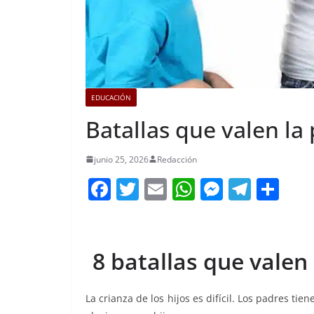
EDUCACIÓN
Batallas que valen la 
junio 25, 2026
Redacción
F
T
E
W
M
T
C
a
w
m
h
e
el
o
c
itt
ai
at
ss
e
m
e
er
l
s
e
gr
p
8 batallas que valen 
b
A
n
a
ar
o
p
g
m
tir
La crianza de los hijos es difícil. Los padres ti