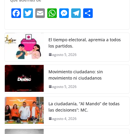
b
A
n
a
ar
F
T
E
W
M
T
C
o
p
g
m
tir
a
w
m
h
e
el
o
o
p
er
c
itt
ai
at
ss
e
m
k
e
er
l
s
e
gr
p
El tiempo electoral, apremia a todos
los partidos.
b
A
n
a
ar
agosto 5, 2026
o
p
g
m
tir
o
p
er
Movimiento ciudadano: sin
k
movimiento ni ciudadanos
agosto 5, 2026
La ciudadanía, “Al Mando” de todas
las decisiones”: MC.
agosto 4, 2026