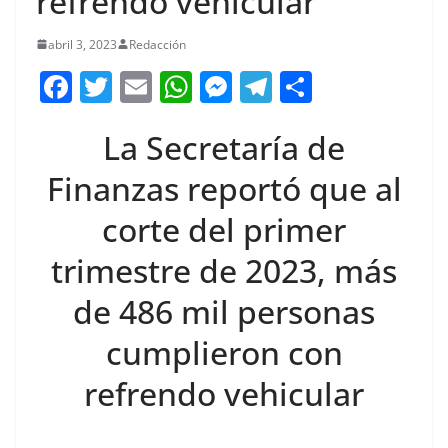
refrendo vehicular
abril 3, 2023
Redacción
F
T
E
W
M
T
C
a
w
m
h
e
el
o
La Secretaría de
c
itt
ai
at
ss
e
m
e
er
l
s
e
gr
p
Finanzas reportó que al
b
A
n
a
ar
corte del primer
o
p
g
m
tir
trimestre de 2023, más
o
p
er
k
de 486 mil personas
cumplieron con
refrendo vehicular