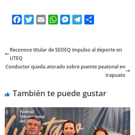
F
T
E
W
M
T
C
a
w
m
h
e
el
o
c
itt
ai
at
ss
e
m
e
er
l
s
e
gr
p
Reconoce titular de SEDEQ impulso al deporte en
b
A
n
a
ar
UTEQ
o
p
g
m
tir
Conductor queda atorado sobre puente peatonal en
o
p
er
Irapuato
k
También te puede gustar