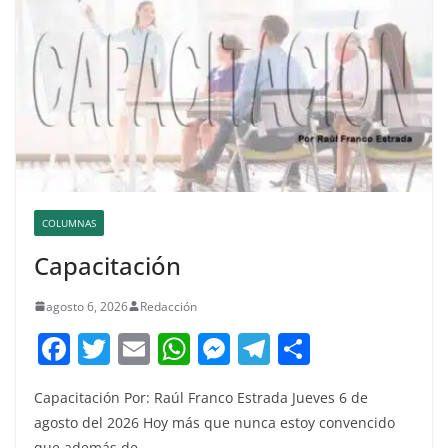
COLUMNAS
Capacitación
agosto 6, 2026
Redacción
F
T
E
W
M
T
C
a
w
m
h
e
el
o
Capacitación Por: Raúl Franco Estrada Jueves 6 de
c
itt
ai
at
ss
e
m
agosto del 2026 Hoy más que nunca estoy convencido
e
er
l
s
e
gr
p
que además de