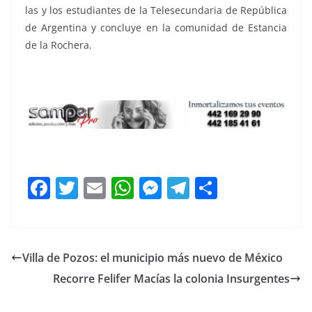
las y los estudiantes de la Telesecundaria de República
de Argentina y concluye en la comunidad de Estancia
de la Rochera.
con transporte, con transporte, con transporte,
F
T
E
W
M
T
C
a
w
m
h
e
el
o
c
itt
ai
at
ss
e
m
e
er
l
s
e
gr
p
Villa de Pozos: el municipio más nuevo de México
b
A
n
a
ar
Recorre Felifer Macías la colonia Insurgentes
o
p
g
m
tir