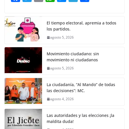
o
p
g
m
tir
a
w
m
h
e
el
o
o
p
er
c
itt
ai
at
ss
e
m
k
e
er
l
s
e
gr
p
El tiempo electoral, apremia a todos
los partidos.
b
A
n
a
ar
agosto 5, 2026
o
p
g
m
tir
o
p
er
Movimiento ciudadano: sin
k
movimiento ni ciudadanos
agosto 5, 2026
La ciudadanía, “Al Mando” de todas
las decisiones”: MC.
agosto 4, 2026
Las autoridades y las elecciones ¡la
maldita duda!