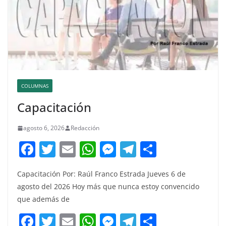
COLUMNAS
Capacitación
agosto 6, 2026
Redacción
F
T
E
W
M
T
C
a
w
m
h
e
el
o
Capacitación Por: Raúl Franco Estrada Jueves 6 de
c
itt
ai
at
ss
e
m
agosto del 2026 Hoy más que nunca estoy convencido
e
er
l
s
e
gr
p
que además de
b
A
n
a
ar
F
T
E
W
M
T
C