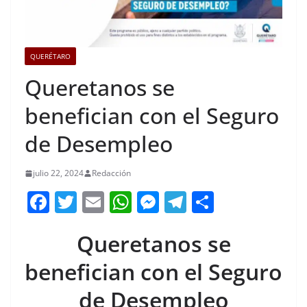
QUERÉTARO
Queretanos se
benefician con el Seguro
de Desempleo
julio 22, 2024
Redacción
F
T
E
W
M
T
C
a
w
m
h
e
el
o
Queretanos se
c
itt
ai
at
ss
e
m
e
er
l
s
e
gr
p
benefician con el Seguro
b
A
n
a
ar
de Desempleo