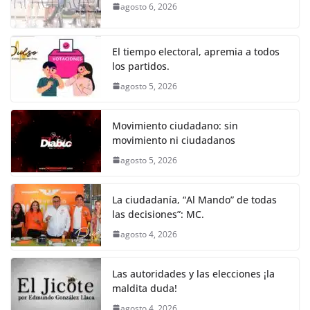
b
A
n
a
ar
agosto 6, 2026
o
p
g
m
tir
o
p
er
El tiempo electoral, apremia a todos
k
los partidos.
agosto 5, 2026
Movimiento ciudadano: sin
movimiento ni ciudadanos
agosto 5, 2026
La ciudadanía, “Al Mando” de todas
las decisiones”: MC.
agosto 4, 2026
Las autoridades y las elecciones ¡la
maldita duda!
agosto 4, 2026