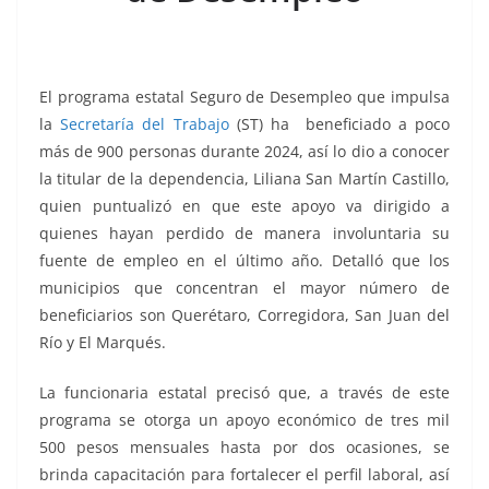
o
p
g
m
tir
o
p
er
k
El programa estatal Seguro de Desempleo que impulsa
la
Secretaría del Trabajo
(ST) ha beneficiado a poco
más de 900 personas durante 2024, así lo dio a conocer
la titular de la dependencia, Liliana San Martín Castillo,
quien puntualizó en que este apoyo va dirigido a
quienes hayan perdido de manera involuntaria su
fuente de empleo en el último año. Detalló que los
municipios que concentran el mayor número de
beneficiarios son Querétaro, Corregidora, San Juan del
Río y El Marqués.
La funcionaria estatal precisó que, a través de este
programa se otorga un apoyo económico de tres mil
500 pesos mensuales hasta por dos ocasiones, se
brinda capacitación para fortalecer el perfil laboral, así