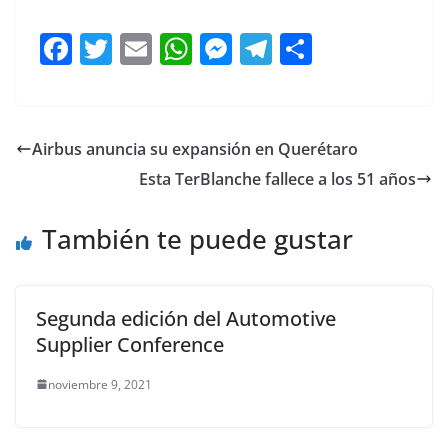
F
T
E
W
M
T
C
a
w
m
h
e
el
o
c
itt
ai
at
ss
e
m
e
er
l
s
e
gr
p
Airbus anuncia su expansión en Querétaro
b
A
n
a
ar
Esta TerBlanche fallece a los 51 años
o
p
g
m
tir
o
p
er
También te puede gustar
k
Segunda edición del Automotive
Supplier Conference
noviembre 9, 2021