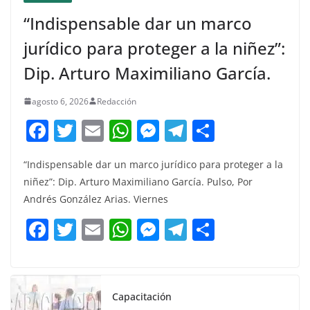
“Indispensable dar un marco
jurídico para proteger a la niñez”:
Dip. Arturo Maximiliano García.
agosto 6, 2026
Redacción
F
T
E
W
M
T
C
a
w
m
h
e
el
o
“Indispensable dar un marco jurídico para proteger a la
c
itt
ai
at
ss
e
m
niñez”: Dip. Arturo Maximiliano García. Pulso, Por
e
er
l
s
e
gr
p
Andrés González Arias. Viernes
b
A
n
a
ar
F
T
E
W
M
T
C
o
p
g
m
tir
a
w
m
h
e
el
o
o
p
er
c
itt
ai
at
ss
e
m
k
e
er
l
s
e
gr
p
Capacitación