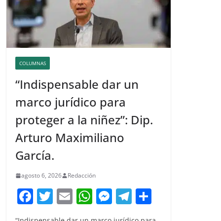
COLUMNAS
“Indispensable dar un
marco jurídico para
proteger a la niñez”: Dip.
Arturo Maximiliano
García.
agosto 6, 2026
Redacción
F
T
E
W
M
T
C
a
w
m
h
e
el
o
“Indispensable dar un marco jurídico para