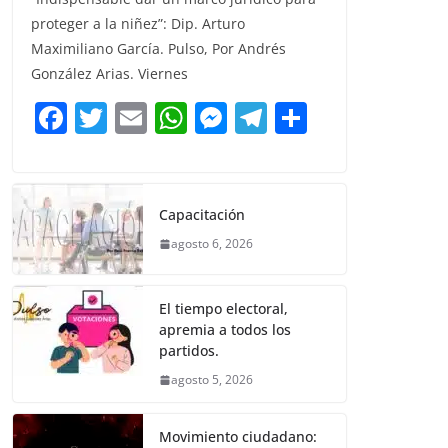
c
itt
ai
at
ss
e
m
proteger a la niñez”: Dip. Arturo
e
er
l
s
e
gr
p
Maximiliano García. Pulso, Por Andrés
b
A
n
a
ar
González Arias. Viernes
o
p
g
m
tir
F
T
E
W
M
T
C
o
p
er
a
w
m
h
e
el
o
k
c
itt
ai
at
ss
e
m
e
er
l
s
e
gr
p
Capacitación
b
A
n
a
ar
agosto 6, 2026
o
p
g
m
tir
o
p
er
El tiempo electoral,
k
apremia a todos los
partidos.
agosto 5, 2026
Movimiento ciudadano: