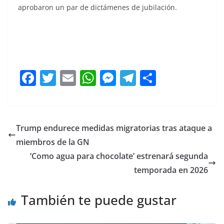
aprobaron un par de dictámenes de jubilación.
Ayuntamiento Ayuntamiento
F
T
E
W
M
T
C
a
w
m
h
e
el
o
c
itt
ai
at
ss
e
m
e
er
l
s
e
gr
p
Trump endurece medidas migratorias tras ataque a
b
A
n
a
ar
miembros de la GN
o
p
g
m
tir
‘Como agua para chocolate’ estrenará segunda
o
p
er
temporada en 2026
k
También te puede gustar