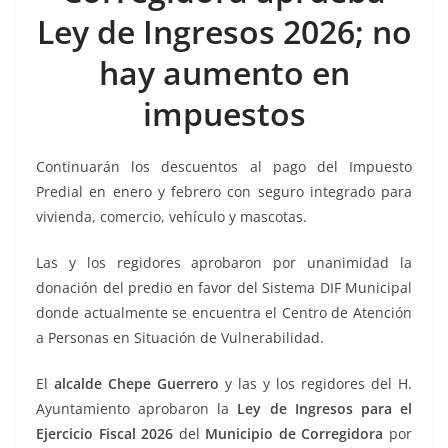
o
p
g
m
tir
Ley de Ingresos 2026; no
o
p
er
k
hay aumento en
impuestos
Continuarán los descuentos al pago del Impuesto
Predial en enero y febrero con seguro integrado para
vivienda, comercio, vehículo y mascotas.
Las y los regidores aprobaron por unanimidad la
donación del predio en favor del Sistema DIF Municipal
donde actualmente se encuentra el Centro de Atención
a Personas en Situación de Vulnerabilidad.
El
alcalde Chepe Guerrero
y las y los regidores del H.
Ayuntamiento aprobaron la
Ley de Ingresos para el
Ejercicio Fiscal 2026
del
Municipio de Corregidora
por