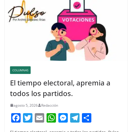
COLUMNAS
El tiempo electoral, apremia a
todos los partidos.
agosto 5, 2026
Redacción
F
T
E
W
M
T
C
a
w
m
h
e
el
o