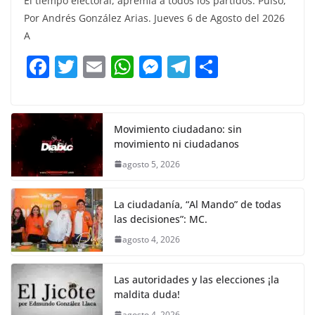
El tiempo electoral, apremia a todos los partidos. Pulso,
c
itt
ai
at
ss
e
m
Por Andrés González Arias. Jueves 6 de Agosto del 2026
e
er
l
s
e
gr
p
A
b
A
n
a
ar
F
T
E
W
M
T
C
o
p
g
m
tir
a
w
m
h
e
el
o
o
p
er
c
itt
ai
at
ss
e
m
k
e
er
l
s
e
gr
p
Movimiento ciudadano: sin
movimiento ni ciudadanos
b
A
n
a
ar
agosto 5, 2026
o
p
g
m
tir
o
p
er
La ciudadanía, “Al Mando” de todas
k
las decisiones”: MC.
agosto 4, 2026
Las autoridades y las elecciones ¡la
maldita duda!
agosto 4, 2026