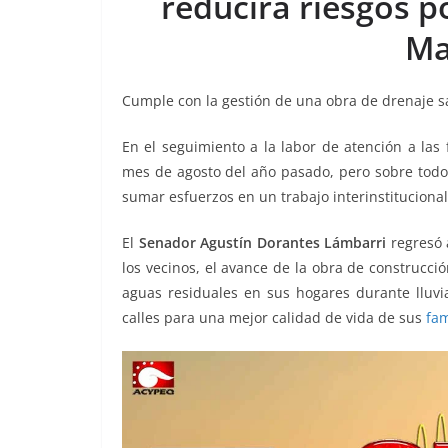
reducirá riesgos p
o
p
g
m
tir
Ma
o
p
er
k
Cumple con la gestión de una obra de drenaje sa
En el seguimiento a la labor de atención a las 
mes de agosto del año pasado, pero sobre todo
sumar esfuerzos en un trabajo interinstituciona
El
Senador Agustín Dorantes Lámbarri
regresó
los vecinos, el avance de la obra de construcció
aguas residuales en sus hogares durante lluvi
calles para una mejor calidad de vida de sus
fam