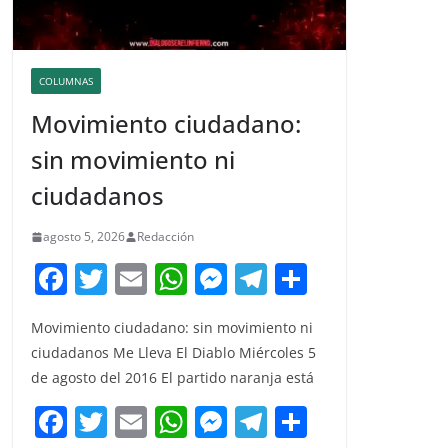
COLUMNAS
Movimiento ciudadano:
sin movimiento ni
ciudadanos
agosto 5, 2026
Redacción
F
T
E
W
M
T
C
a
w
m
h
e
el
o
Movimiento ciudadano: sin movimiento ni
c
itt
ai
at
ss
e
m
ciudadanos Me Lleva El Diablo Miércoles 5
e
er
l
s
e
gr
p
de agosto del 2016 El partido naranja está
b
A
n
a
ar
F
T
E
W
M
T
C
o
p
g
m
tir