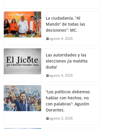
a
w
m
h
e
el
o
o
p
er
c
itt
ai
at
ss
e
m
k
e
er
l
s
e
gr
p
La ciudadanía, “Al
Mando” de todas las
b
A
n
a
ar
decisiones”: MC.
o
p
g
m
tir
agosto 4, 2026
o
p
er
k
Las autoridades y las
elecciones ¡la maldita
duda!
agosto 4, 2026
“Los políticos debemos
hablar con hechos, no
con palabras”: Agustín
Dorantes.
agosto 3, 2026