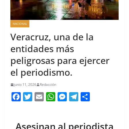
NACIONAL
Veracruz, una de la
entidades más
peligrosas para ejercer
el periodismo.
junio 11, 2026
Redacción
F
T
E
W
M
T
C
a
w
m
h
e
el
o
c
itt
ai
at
ss
e
m
e
er
l
s
e
gr
p
Asesinan al periodista