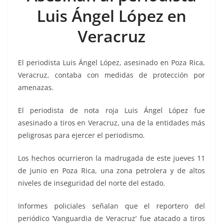
b
A
n
a
ar
Luis Ángel López en
o
p
g
m
tir
Veracruz
o
p
er
k
El periodista Luis Ángel López, asesinado en Poza Rica,
Veracruz, contaba con medidas de protección por
amenazas.
El periodista de nota roja Luis Ángel López fue
asesinado a tiros en Veracruz, una de la entidades más
peligrosas para ejercer el periodismo.
Los hechos ocurrieron la madrugada de este jueves 11
de junio en Poza Rica, una zona petrolera y de altos
niveles de inseguridad del norte del estado.
Informes policiales señalan que el reportero del
periódico ‘Vanguardia de Veracruz‘ fue atacado a tiros