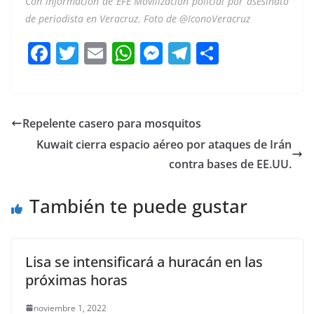
Con información de EFE Movilización policial por asesinato
de periodista en Veracruz. Foto de @IconoVeracruz
F
T
E
W
M
T
C
a
w
m
h
e
el
o
c
itt
ai
at
ss
e
m
e
er
l
s
e
gr
p
Repelente casero para mosquitos
b
A
n
a
ar
Kuwait cierra espacio aéreo por ataques de Irán
o
p
g
m
tir
contra bases de EE.UU.
o
p
er
También te puede gustar
k
Lisa se intensificará a huracán en las
próximas horas
noviembre 1, 2022