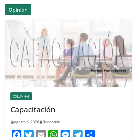
Opinión
COLUMNAS
Capacitación
agosto 6, 2026
Redacción
F
T
E
W
M
T
C