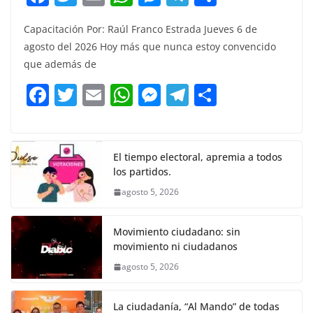
a
w
m
h
e
el
o
Capacitación Por: Raúl Franco Estrada Jueves 6 de
c
itt
ai
at
ss
e
m
agosto del 2026 Hoy más que nunca estoy convencido
e
er
l
s
e
gr
p
que además de
b
A
n
a
ar
F
T
E
W
M
T
C
o
p
g
m
tir
a
w
m
h
e
el
o
o
p
er
c
itt
ai
at
ss
e
m
k
e
er
l
s
e
gr
p
El tiempo electoral, apremia a todos
los partidos.
b
A
n
a
ar
agosto 5, 2026
o
p
g
m
tir
o
p
er
Movimiento ciudadano: sin
k
movimiento ni ciudadanos
agosto 5, 2026
La ciudadanía, “Al Mando” de todas