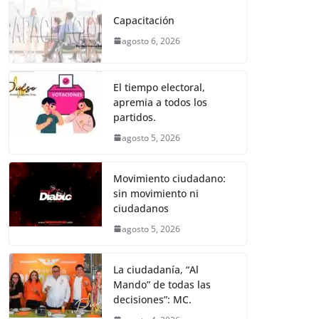
e
er
l
s
e
gr
p
Capacitación
b
A
n
a
ar
agosto 6, 2026
o
p
g
m
tir
o
p
er
El tiempo electoral,
k
apremia a todos los
partidos.
agosto 5, 2026
Movimiento ciudadano:
sin movimiento ni
ciudadanos
agosto 5, 2026
La ciudadanía, “Al
Mando” de todas las
decisiones”: MC.