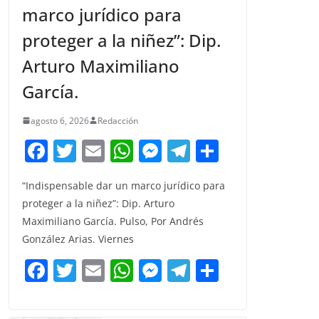
marco jurídico para
proteger a la niñez”: Dip.
Arturo Maximiliano
García.
agosto 6, 2026
Redacción
F
T
E
W
M
T
C
a
w
m
h
e
el
o
“Indispensable dar un marco jurídico para
c
itt
ai
at
ss
e
m
proteger a la niñez”: Dip. Arturo
e
er
l
s
e
gr
p
Maximiliano García. Pulso, Por Andrés
b
A
n
a
ar
González Arias. Viernes
o
p
g
m
tir
F
T
E
W
M
T
C
o
p
er
a
w
m
h
e
el
o
k
c
itt
ai
at
ss
e
m