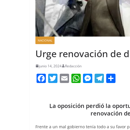
NACIONAL
Urge renovación de di
junio 14, 2024
Redacción
F
T
E
W
M
T
C
a
w
m
h
e
el
o
c
itt
ai
at
ss
e
m
e
er
l
s
e
gr
p
La oposición perdió la oport
b
A
n
a
ar
renovación de
o
p
g
m
tir
Frente a un mal gobierno tenía todo a su favor 