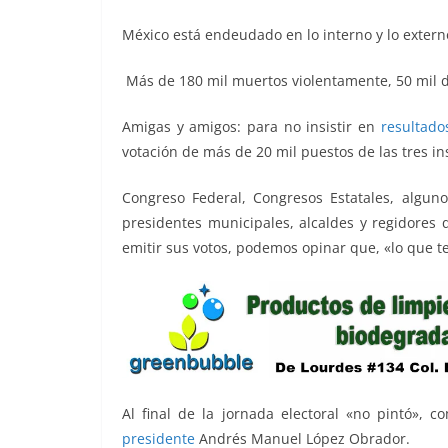
o
p
er
k
México está endeudado en lo interno y lo externo
Más de 180 mil muertos violentamente, 50 mil 
Amigas y amigos: para no insistir en
resultado
votación de más de 20 mil puestos de las tres in
Congreso Federal, Congresos Estatales, algun
presidentes municipales, alcaldes y regidores 
emitir sus votos, podemos opinar que, «lo que t
Al final de la jornada electoral «no pintó», c
presidente
Andrés Manuel López Obrador.