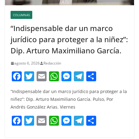
COLUMNAS
“Indispensable dar un marco
jurídico para proteger a la niñez”:
Dip. Arturo Maximiliano García.
agosto 6, 2026
Redacción
F
T
E
W
M
T
C
a
w
m
h
e
el
o
“Indispensable dar un marco jurídico para proteger a la
c
itt
ai
at
ss
e
m
niñez”: Dip. Arturo Maximiliano García. Pulso, Por
e
er
l
s
e
gr
p
Andrés González Arias. Viernes
b
A
n
a
ar
F
T
E
W
M
T
C
o
p
g
m
tir
a
w
m
h
e
el
o
o
p
er