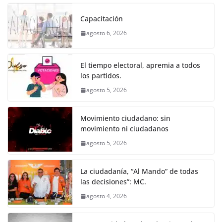
c
itt
ai
at
ss
e
m
k
e
er
l
s
e
gr
p
Capacitación
b
A
n
a
ar
agosto 6, 2026
o
p
g
m
tir
o
p
er
El tiempo electoral, apremia a todos
k
los partidos.
agosto 5, 2026
Movimiento ciudadano: sin
movimiento ni ciudadanos
agosto 5, 2026
La ciudadanía, “Al Mando” de todas
las decisiones”: MC.
agosto 4, 2026