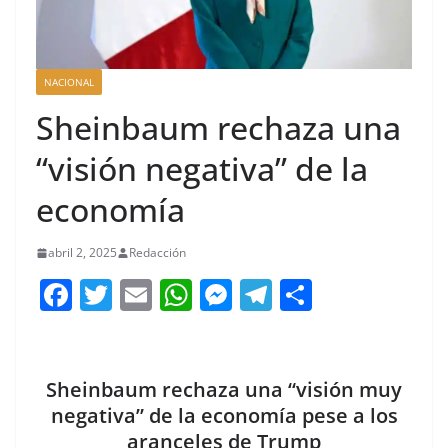
NACIONAL
Sheinbaum rechaza una
“visión negativa” de la
economía
abril 2, 2025
Redacción
F
T
E
W
M
T
C
a
w
m
h
e
el
o
c
itt
ai
at
ss
e
m
e
er
l
s
e
gr
p
Sheinbaum rechaza una “visión muy
b
A
n
a
ar
negativa” de la economía pese a los
aranceles de Trump