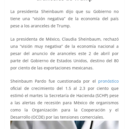
o
p
g
m
tir
o
p
er
La presidenta Sheinbaum dijo que su Gobierno no
k
tiene una “visión negativa” de la economía del país
pese a los aranceles de Trump.
La presidenta de México, Claudia Sheinbaum, rechazó
una “visión muy negativa” de la economía nacional a
pesar del anuncio de aranceles este 2 de abril por
parte del Gobierno de Estados Unidos, destino del 80
por ciento de las exportaciones mexicanas.
Sheinbaum Pardo fue cuestionada por el
pronóstico
oficial de crecimiento del 1.5 al 2.3 por ciento que
estimó el martes la Secretaría de Hacienda (SCHP) pese
a las alertas de recesión para México de organismos
como la Organización para la Cooperación y el
Desarrollo (OCDE) por las tensiones comerciales.