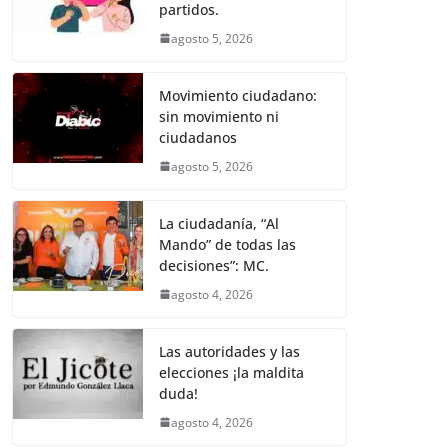
k
partidos.
agosto 5, 2026
Movimiento ciudadano:
sin movimiento ni
ciudadanos
agosto 5, 2026
La ciudadanía, “Al
Mando” de todas las
decisiones”: MC.
agosto 4, 2026
Las autoridades y las
elecciones ¡la maldita
duda!
agosto 4, 2026