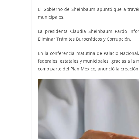
o
p
g
m
tir
El Gobierno de Sheinbaum apuntó que a través d
o
p
er
municipales.
k
La presidenta Claudia Sheinbaum Pardo info
Eliminar Trámites Burocráticos y Corrupción.
En la conferencia matutina de Palacio Nacional,
federales, estatales y municipales, gracias a la 
como parte del Plan México, anunció la creación 