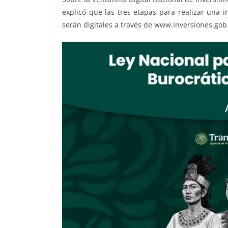
explicó que las tres etapas para realizar una i
serán digitales a través de www.inversiones.gob