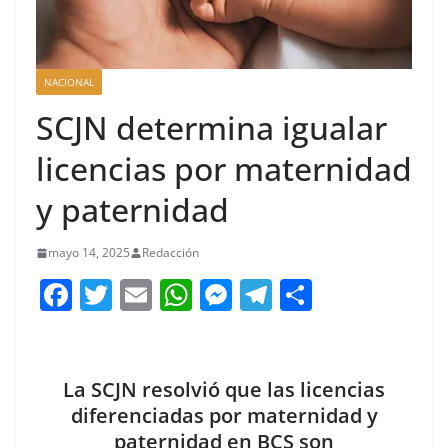
NACIONAL
SCJN determina igualar
licencias por maternidad
y paternidad
mayo 14, 2025
Redacción
F
T
E
W
M
T
C
a
w
m
h
e
el
o
c
itt
ai
at
ss
e
m
e
er
l
s
e
gr
p
La SCJN resolvió que las licencias
b
A
n
a
ar
diferenciadas por maternidad y
paternidad en BCS son