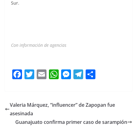
Sur.
Con información de agencias
SCJN SCJN SCJN
F
T
E
W
M
T
C
a
w
m
h
e
el
o
c
itt
ai
at
ss
e
m
e
er
l
s
e
gr
p
Valeria Márquez, “influencer” de Zapopan fue
b
A
n
a
ar
asesinada
o
p
g
m
tir
Guanajuato confirma primer caso de sarampión
o
p
er