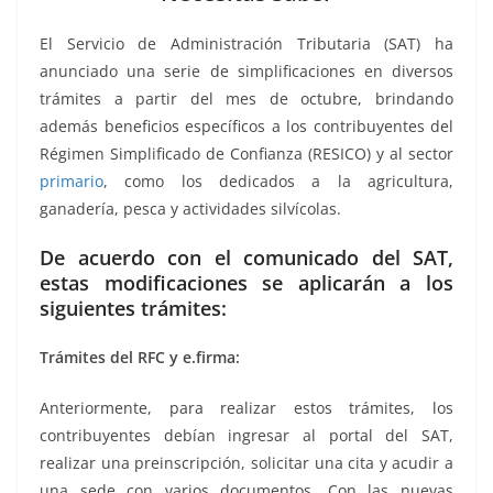
o
p
g
m
tir
o
p
er
El Servicio de Administración Tributaria (SAT) ha
k
anunciado una serie de simplificaciones en diversos
trámites a partir del mes de octubre, brindando
además beneficios específicos a los contribuyentes del
Régimen Simplificado de Confianza (RESICO) y al sector
primario
, como los dedicados a la agricultura,
ganadería, pesca y actividades silvícolas.
De acuerdo con el comunicado del SAT,
estas modificaciones se aplicarán a los
siguientes trámites:
Trámites del RFC y e.firma:
Anteriormente, para realizar estos trámites, los
contribuyentes debían ingresar al portal del SAT,
realizar una preinscripción, solicitar una cita y acudir a
una sede con varios documentos. Con las nuevas