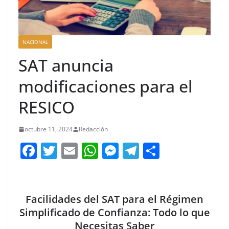
NACIONAL
SAT anuncia
modificaciones para el
RESICO
octubre 11, 2024
Redacción
F
T
E
W
M
T
C
a
w
m
h
e
el
o
c
itt
ai
at
ss
e
m
e
er
l
s
e
gr
p
Facilidades del SAT para el Régimen
b
A
n
a
ar
Simplificado de Confianza: Todo lo que
Necesitas Saber