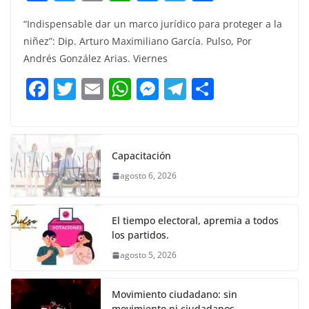
a
w
m
h
e
el
o
“Indispensable dar un marco jurídico para proteger a la
c
itt
ai
at
ss
e
m
niñez”: Dip. Arturo Maximiliano García. Pulso, Por
e
er
l
s
e
gr
p
Andrés González Arias. Viernes
b
A
n
a
ar
F
T
E
W
M
T
C
o
p
g
m
tir
a
w
m
h
e
el
o
o
p
er
c
itt
ai
at
ss
e
m
k
e
er
l
s
e
gr
p
Capacitación
b
A
n
a
ar
agosto 6, 2026
o
p
g
m
tir
o
p
er
El tiempo electoral, apremia a todos
k
los partidos.
agosto 5, 2026
Movimiento ciudadano: sin
movimiento ni ciudadanos