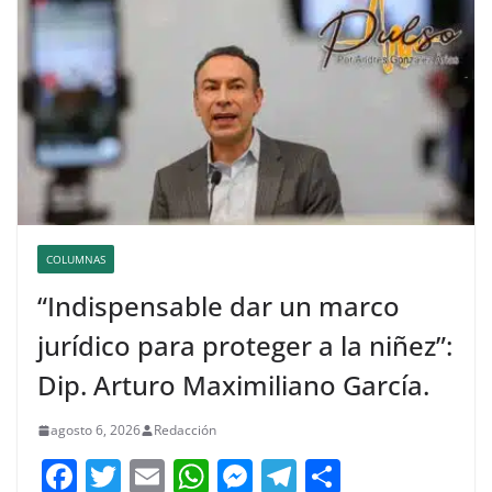
COLUMNAS
“Indispensable dar un marco
jurídico para proteger a la niñez”:
Dip. Arturo Maximiliano García.
agosto 6, 2026
Redacción
F
T
E
W
M
T
C