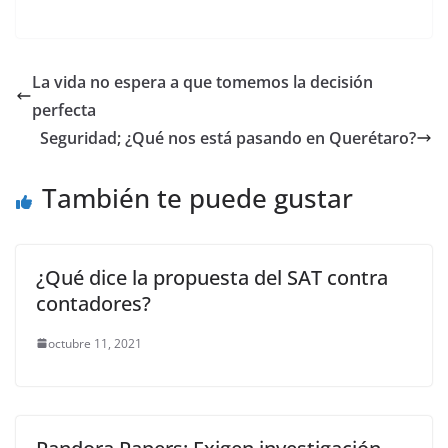
a
w
m
h
e
el
o
c
itt
ai
at
ss
e
m
e
er
l
s
e
gr
p
La vida no espera a que tomemos la decisión
b
A
n
a
ar
perfecta
o
p
g
m
tir
Seguridad; ¿Qué nos está pasando en Querétaro?
o
p
er
También te puede gustar
k
¿Qué dice la propuesta del SAT contra
contadores?
octubre 11, 2021