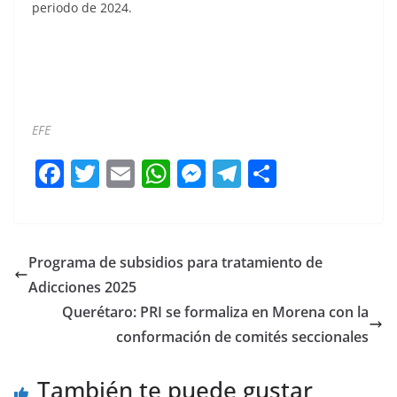
periodo de 2024.
EFE
F
T
E
W
M
T
C
a
w
m
h
e
el
o
c
itt
ai
at
ss
e
m
e
er
l
s
e
gr
p
Programa de subsidios para tratamiento de
b
A
n
a
ar
Adicciones 2025
o
p
g
m
tir
Querétaro: PRI se formaliza en Morena con la
o
p
er
conformación de comités seccionales
k
También te puede gustar