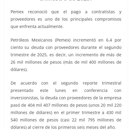
o
p
g
m
tir
o
p
er
Pemex reconoció que el pago a contratistas y
k
proveedores es uno de los principales compromisos
que enfrenta actualmente.
Petróleos Mexicanos (Pemex) incrementó en 6.4 por
ciento su deuda con proveedores durante el segundo
trimestre de 2025, es decir, un incremento de más de
26 mil millones de pesos (más de mil 400 millones de
dólares).
De acuerdo con el segundo reporte trimestral
presentado este lunes en conferencia con
inversionistas, la deuda con proveedores de la empresa
pasó de 404 mil 407 millones de pesos (unos 20 mil 220
millones de dólares) en el primer trimestre a 430 mil
540 millones de pesos (casi 22 mil 795 millones de
dólares) al cierre de los primeros seis meses del año.