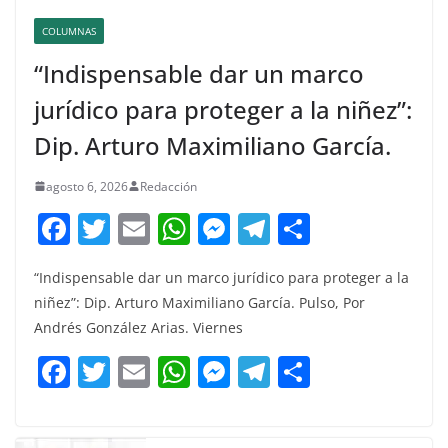
COLUMNAS
“Indispensable dar un marco
jurídico para proteger a la niñez”:
Dip. Arturo Maximiliano García.
agosto 6, 2026
Redacción
F
T
E
W
M
T
C
a
w
m
h
e
el
o
“Indispensable dar un marco jurídico para proteger a la
c
itt
ai
at
ss
e
m
niñez”: Dip. Arturo Maximiliano García. Pulso, Por
e
er
l
s
e
gr
p
Andrés González Arias. Viernes
b
A
n
a
ar
F
T
E
W
M
T
C
o
p
g
m
tir
a
w
m
h
e
el
o
o
p
er
c
itt
ai
at
ss
e
m