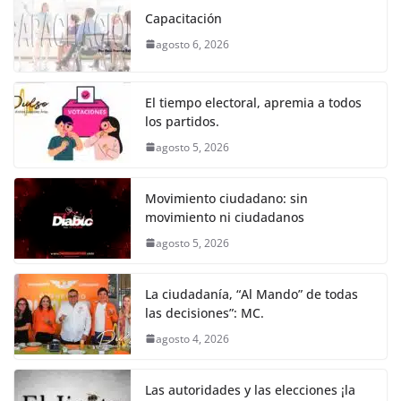
k
e
er
l
s
e
gr
p
Capacitación
b
A
n
a
ar
agosto 6, 2026
o
p
g
m
tir
o
p
er
El tiempo electoral, apremia a todos
k
los partidos.
agosto 5, 2026
Movimiento ciudadano: sin
movimiento ni ciudadanos
agosto 5, 2026
La ciudadanía, “Al Mando” de todas
las decisiones”: MC.
agosto 4, 2026
Las autoridades y las elecciones ¡la