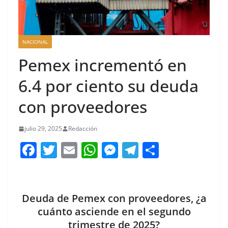
NACIONAL
Pemex incrementó en
6.4 por ciento su deuda
con proveedores
julio 29, 2025
Redacción
F
T
E
W
M
T
C
a
w
m
h
e
el
o
c
itt
ai
at
ss
e
m
e
er
l
s
e
gr
p
Deuda de Pemex con proveedores, ¿a
b
A
n
a
ar
cuánto asciende en el segundo
trimestre de 2025?