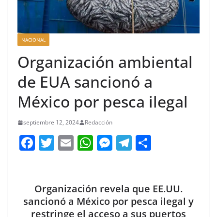
NACIONAL
Organización ambiental
de EUA sancionó a
México por pesca ilegal
septiembre 12, 2024
Redacción
F
T
E
W
M
T
C
a
w
m
h
e
el
o
c
itt
ai
at
ss
e
m
e
er
l
s
e
gr
p
Organización revela que EE.UU.
b
A
n
a
ar
sancionó a México por pesca ilegal y
restringe el acceso a sus puertos