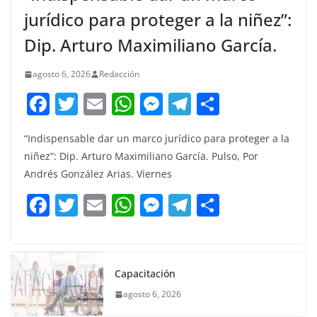
jurídico para proteger a la niñez”:
Dip. Arturo Maximiliano García.
agosto 6, 2026
Redacción
F
T
E
W
M
T
C
a
w
m
h
e
el
o
“Indispensable dar un marco jurídico para proteger a la
c
itt
ai
at
ss
e
m
niñez”: Dip. Arturo Maximiliano García. Pulso, Por
e
er
l
s
e
gr
p
Andrés González Arias. Viernes
b
A
n
a
ar
F
T
E
W
M
T
C
o
p
g
m
tir
a
w
m
h
e
el
o
o
p
er
c
itt
ai
at
ss
e
m
k
e
er
l
s
e
gr
p
Capacitación
b
A
n
a
ar
agosto 6, 2026