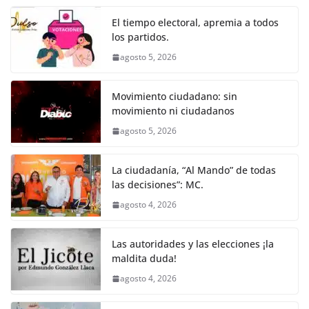
o
p
g
m
tir
o
p
er
El tiempo electoral, apremia a todos
k
los partidos.
agosto 5, 2026
Movimiento ciudadano: sin
movimiento ni ciudadanos
agosto 5, 2026
La ciudadanía, “Al Mando” de todas
las decisiones”: MC.
agosto 4, 2026
Las autoridades y las elecciones ¡la
maldita duda!
agosto 4, 2026