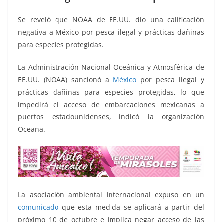
o
p
g
m
tir
o
p
er
Se reveló que NOAA de EE.UU. dio una calificación
k
negativa a México por pesca ilegal y prácticas dañinas
para especies protegidas.
La Administración Nacional Oceánica y Atmosférica de
EE.UU. (NOAA) sancionó a
México
por pesca ilegal y
prácticas dañinas para especies protegidas, lo que
impedirá el acceso de embarcaciones mexicanas a
puertos estadounidenses, indicó la organización
Oceana.
La asociación ambiental internacional expuso en un
comunicado
que esta medida se aplicará a partir del
próximo 10 de octubre e implica negar acceso de las