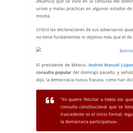
afluencia que se vivió en la consulta del domi
o
p
g
m
tir
urnas y malas prácticas en algunos estados de 
o
p
er
misma.
k
Criticó las declaraciones de sus adversarios qui
no tiene fundamentos ni objetivo más que el d
El presidente de México,
Andrés Manuel Lópe
consulta popular
del domingo pasado, y señal
dijo, la democracia nunca fracasa, como han dic
“Yo quiero felicitar a todos los qu
consulta constitucional que se llev
trascedente es el inicio formal, le
la democracia participativa».