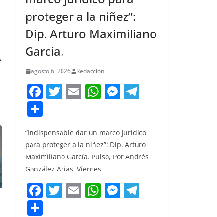
proteger a la niñez”:
Dip. Arturo Maximiliano
García.
agosto 6, 2026
Redacción
F
T
E
W
M
T
a
w
m
h
e
el
C
c
itt
ai
at
ss
e
o
e
er
l
s
e
gr
“Indispensable dar un marco jurídico
m
para proteger a la niñez”: Dip. Arturo
b
A
n
a
p
Maximiliano García. Pulso, Por Andrés
o
p
g
m
ar
González Arias. Viernes
o
p
er
tir
F
T
E
W
M
T
k
a
w
m
h
e
el
C