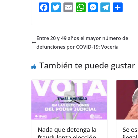
F
T
E
W
M
T
C
a
w
m
h
e
el
o
c
itt
ai
at
ss
e
m
e
er
l
s
e
gr
p
Entre 20 y 49 años el mayor número de
b
A
n
a
ar
defunciones por COVID-19: Vocería
o
p
g
m
tir
También te puede gustar
o
p
er
k
Nada que detenga la
Se e
fraudulenta elección
ilega