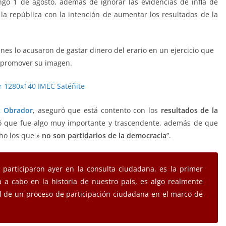
ngo 1 de agosto, además de ignorar las evidencias de infla de
la república con la intención de aumentar los resultados de la
enes lo acusaron de gastar dinero del erario en un ejercicio que
e promover su imagen.
z Obrador
, aseguró que está contento con los
resultados de la
ó que fue algo muy importante y trascendente, además de que
ho los que »
no son partidarios de la democracia
”.
e participaron ayer en la consulta ciudadana, es la primer
a a cabo en la historia de nuestro país, es algo realmente
gal de un proceso de participación ciudadana en el marco de